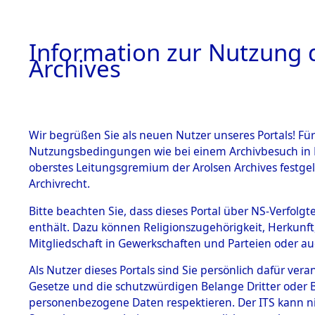
Information zur Nutzung d
Archives
HOME
BESTANDSBESCHREIBUNG
ARCHIVAL
Wir begrüßen Sie als neuen Nutzer unseres Portals! Für
Nutzungsbedingungen wie bei einem Archivbesuch in B
oberstes Leitungsgremium der Arolsen Archives festg
Archivrecht.
BESTÄNDE
Bitte beachten Sie, dass dieses Portal über NS-Verfolgte
Einlieferu
enthält. Dazu können Religionszugehörigkeit, Herkunf
Mitgliedschaft in Gewerkschaften und Parteien oder auc
verstorbe
1.
Inhaftierungsdoku
mente
Als Nutzer dieses Portals sind Sie persönlich dafür vera
vernehmun
Gesetze und die schutzwürdigen Belange Dritter oder B
5. Verschiedenes
personenbezogene Daten respektieren. Der ITS kann nic
5.3