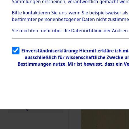
KZ Buchen
Sammlungen erscheinen, verantwortlich gemacht wer
Todesmärsche
anderen K
5.3.1 Alliierte
Bitte
kontaktieren
Sie uns, wenn Sie beispielsweiser al
Erhebungen
bestimmter personenbezogener Daten nicht zustimme
zu
1944 bis in
Todesmärsch
en
Sie möchten mehr über die Datenrichtlinie der Arolsen
5.3.2
0003 (846
Versuchte
Identifizierun
Einverständniserklärung: Hiermit erkläre ich m
g
ausschließlich für wissenschaftliche Zwecke 
5.3.3
Todesmärsch
Bestimmungen nutze. Mir ist bewusst, dass ein V
e /
Identifikation
unbekannter
Toter
5.3.5
Grabermittlu
ng /
Friedhofsplän
e