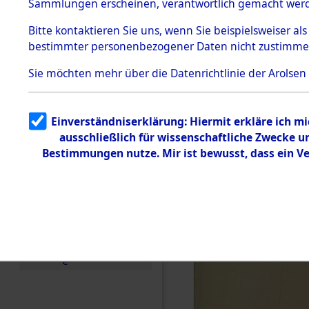
KZ Buchen
Sammlungen erscheinen, verantwortlich gemacht wer
Todesmärsche
anderen K
5.3.1 Alliierte
Bitte
kontaktieren
Sie uns, wenn Sie beispielsweiser al
Erhebungen
bestimmter personenbezogener Daten nicht zustimme
zu
1944 bis in
Todesmärsch
en
Sie möchten mehr über die Datenrichtlinie der Arolsen
5.3.2
0003 (846
Versuchte
Identifizierun
Einverständniserklärung: Hiermit erkläre ich m
g
ausschließlich für wissenschaftliche Zwecke 
5.3.3
Todesmärsch
Bestimmungen nutze. Mir ist bewusst, dass ein V
e /
Identifikation
unbekannter
Toter
5.3.5
Grabermittlu
ng /
Friedhofsplän
e