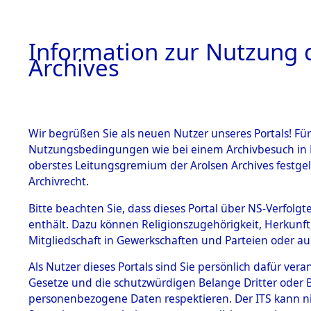
Information zur Nutzung d
Archives
HOME
BESTANDSBESCHREIBUNG
ARCHIVAL
Wir begrüßen Sie als neuen Nutzer unseres Portals! Für
Nutzungsbedingungen wie bei einem Archivbesuch in B
oberstes Leitungsgremium der Arolsen Archives festg
Archivrecht.
BESTÄNDE
Bitte beachten Sie, dass dieses Portal über NS-Verfolgte
Einlieferu
enthält. Dazu können Religionszugehörigkeit, Herkunf
Mitgliedschaft in Gewerkschaften und Parteien oder auc
verstorbe
1.
Inhaftierungsdoku
mente
Als Nutzer dieses Portals sind Sie persönlich dafür vera
vernehmun
Gesetze und die schutzwürdigen Belange Dritter oder B
5. Verschiedenes
personenbezogene Daten respektieren. Der ITS kann nic
5.3