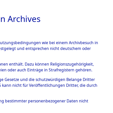
n Archives
TIONS ONLINE
n Nutzungsbedingungen wie bei einem Archivbesuch in
festgelegt und entsprechen nicht deutschem oder
rbener oder
rsonen enthält. Dazu können Religionszugehörigkeit,
en oder auch Einträge in Strafregistern gehören.
s KZ Buchenwald und das
tige Gesetze und die schutzwürdigen Belange Dritter
lagern ab Ende 1944 bis
ann nicht für Veröffentlichungen Dritter, die durch
5289)
→
0412 (84625432)
hung bestimmter personenbezogener Daten nicht