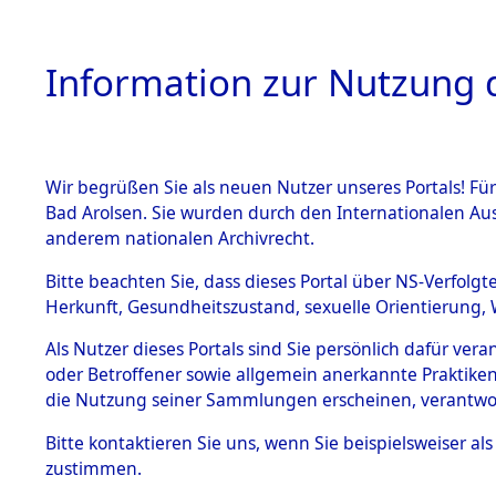
Information zur Nutzung d
Wir begrüßen Sie als neuen Nutzer unseres Portals! Fü
HOME
BESTANDSB
Bad Arolsen. Sie wurden durch den Internationalen Au
anderem nationalen Archivrecht.
BESTÄNDE
Einlieferu
Bitte beachten Sie, dass dieses Portal über NS-Verfolgt
Herkunft, Gesundheitszustand, sexuelle Orientierung, 
vernehmun
1.
Inhaftierungsdoku
Als Nutzer dieses Portals sind Sie persönlich dafür ver
mente
KZ Dachau 
oder Betroffener sowie allgemein anerkannte Praktiken
5. Verschiedenes
die Nutzung seiner Sammlungen erscheinen, verantwo
5.3
in die letz
Bitte
kontaktieren
Sie uns, wenn Sie beispielsweiser a
Todesmärsche
zustimmen.
5.3.1 Alliierte
Erhebungen