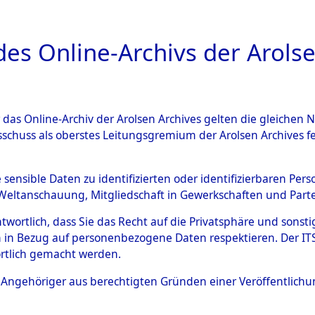
a
A
es Online-Archivs der Arolse
DIGITAL COLLEC
r das Online-Archiv der Arolsen Archives gelten die gleiche
ESCHREIBUNG
ARCHIVALE
ÜBERSICHT
BILD
sschuss als oberstes Leitungsgremium der Arolsen Archives 
ng auf dem Transport versto
e sensible Daten zu identifizierten oder identifizierbaren Pe
Weltanschauung, Mitgliedschaft in Gewerkschaften und Partei
gsunfähiger Häftlinge in da
antwortlich, dass Sie das Recht auf die Privatsphäre und sons
aus anderen Konzentrations
 in Bezug auf personenbezogene Daten respektieren. Der ITS k
rtlich gemacht werden.
ten Kriegstage
→
0003 (8462
ls Angehöriger aus berechtigten Gründen einer Veröffentlic