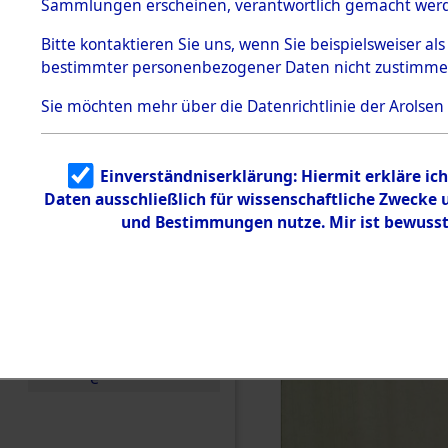
US-Besatz
Sammlungen erscheinen, verantwortlich gemacht wer
Todesmärsche
5.3.1 Alliierte
(84625498
Bitte
kontaktieren
Sie uns, wenn Sie beispielsweiser al
Erhebungen
bestimmter personenbezogener Daten nicht zustimme
zu
Todesmärsch
en
Sie möchten mehr über die Datenrichtlinie der Arolsen
5.3.2
Versuchte
Identifizierun
Einverständniserklärung: Hiermit erkläre ic
g
Daten ausschließlich für wissenschaftliche Zwecke
5.3.3
Todesmärsch
und Bestimmungen nutze. Mir ist bewusst
e /
Identifikation
unbekannter
Toter
5.3.5
Grabermittlu
ng /
Friedhofsplän
e