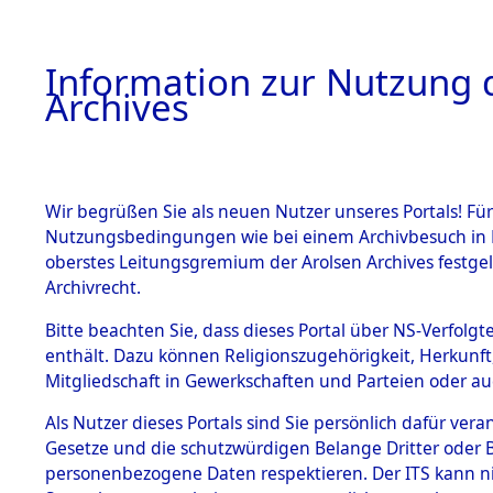
Information zur Nutzung d
Archives
HOME
BESTANDSBESCHREIBUNG
ARCHIVAL
Wir begrüßen Sie als neuen Nutzer unseres Portals! Für
Nutzungsbedingungen wie bei einem Archivbesuch in B
oberstes Leitungsgremium der Arolsen Archives festg
Archivrecht.
BESTÄNDE
Bitte beachten Sie, dass dieses Portal über NS-Verfolgte
Ergänzunge
enthält. Dazu können Religionszugehörigkeit, Herkunf
Mitgliedschaft in Gewerkschaften und Parteien oder auc
über unbe
1.
Inhaftierungsdoku
mente
Als Nutzer dieses Portals sind Sie persönlich dafür vera
Gemeinden
Gesetze und die schutzwürdigen Belange Dritter oder B
5. Verschiedenes
personenbezogene Daten respektieren. Der ITS kann nic
5.3