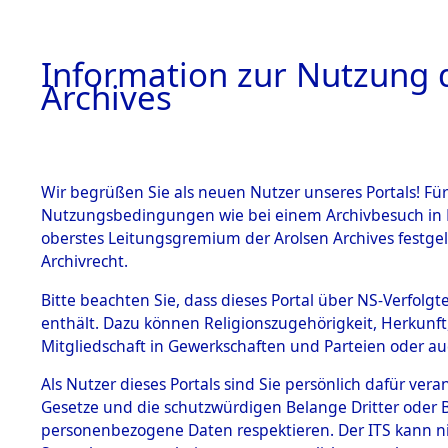
Information zur Nutzung d
Archives
HOME
BESTANDSBESCHREIBUNG
ARCHIVAL
Wir begrüßen Sie als neuen Nutzer unseres Portals! Für
Nutzungsbedingungen wie bei einem Archivbesuch in B
oberstes Leitungsgremium der Arolsen Archives festg
Archivrecht.
BESTÄNDE
Bitte beachten Sie, dass dieses Portal über NS-Verfolgte
Ergänzunge
enthält. Dazu können Religionszugehörigkeit, Herkunf
Mitgliedschaft in Gewerkschaften und Parteien oder auc
über unbe
1.
Inhaftierungsdoku
mente
Als Nutzer dieses Portals sind Sie persönlich dafür vera
Gemeinden
Gesetze und die schutzwürdigen Belange Dritter oder B
5. Verschiedenes
personenbezogene Daten respektieren. Der ITS kann nic
5.3