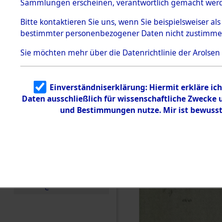
US-Besatz
Sammlungen erscheinen, verantwortlich gemacht wer
Todesmärsche
5.3.1 Alliierte
(84625547
Bitte
kontaktieren
Sie uns, wenn Sie beispielsweiser al
Erhebungen
bestimmter personenbezogener Daten nicht zustimme
zu
Todesmärsch
en
Sie möchten mehr über die Datenrichtlinie der Arolsen
5.3.2
Versuchte
Identifizierun
Einverständniserklärung: Hiermit erkläre ic
g
Daten ausschließlich für wissenschaftliche Zwecke
5.3.3
Todesmärsch
und Bestimmungen nutze. Mir ist bewusst
e /
Identifikation
unbekannter
Toter
5.3.5
Grabermittlu
ng /
Friedhofsplän
e