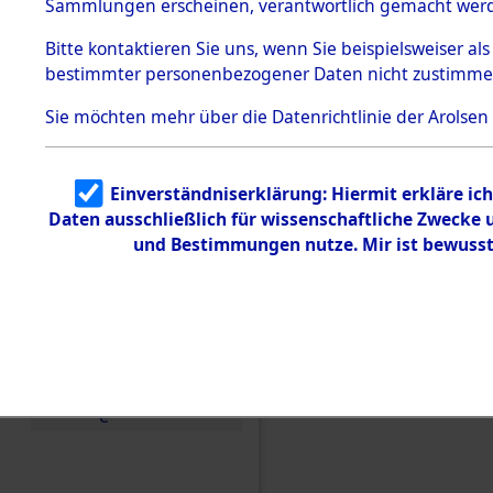
US-Besatz
Sammlungen erscheinen, verantwortlich gemacht wer
Todesmärsche
5.3.1 Alliierte
(84625547
Bitte
kontaktieren
Sie uns, wenn Sie beispielsweiser al
Erhebungen
bestimmter personenbezogener Daten nicht zustimme
zu
Todesmärsch
en
Sie möchten mehr über die Datenrichtlinie der Arolsen
5.3.2
Versuchte
Identifizierun
Einverständniserklärung: Hiermit erkläre ic
g
Daten ausschließlich für wissenschaftliche Zwecke
5.3.3
Todesmärsch
und Bestimmungen nutze. Mir ist bewusst
e /
Identifikation
unbekannter
Toter
5.3.5
Grabermittlu
ng /
Friedhofsplän
e