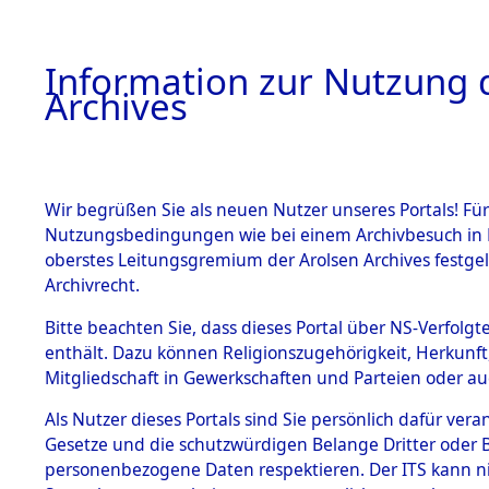
Information zur Nutzung d
Archives
HOME
BESTANDSBESCHREIBUNG
ARCHIVAL
Wir begrüßen Sie als neuen Nutzer unseres Portals! Für
Nutzungsbedingungen wie bei einem Archivbesuch in B
oberstes Leitungsgremium der Arolsen Archives festg
Archivrecht.
BESTÄNDE
Bitte beachten Sie, dass dieses Portal über NS-Verfolgte
Ergänzunge
enthält. Dazu können Religionszugehörigkeit, Herkunf
Mitgliedschaft in Gewerkschaften und Parteien oder auc
über unbe
1.
Inhaftierungsdoku
mente
Als Nutzer dieses Portals sind Sie persönlich dafür vera
Gemeinden
Gesetze und die schutzwürdigen Belange Dritter oder B
5. Verschiedenes
personenbezogene Daten respektieren. Der ITS kann nic
5.3