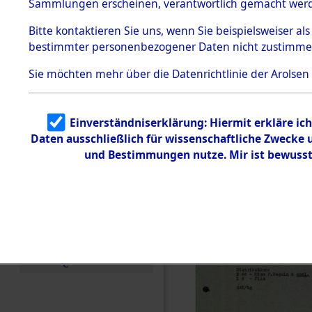
US-Besatz
Sammlungen erscheinen, verantwortlich gemacht wer
Todesmärsche
5.3.1 Alliierte
(84625547
Bitte
kontaktieren
Sie uns, wenn Sie beispielsweiser al
Erhebungen
bestimmter personenbezogener Daten nicht zustimme
zu
Todesmärsch
en
Sie möchten mehr über die Datenrichtlinie der Arolsen
5.3.2
Versuchte
Identifizierun
Einverständniserklärung: Hiermit erkläre ic
g
Daten ausschließlich für wissenschaftliche Zwecke
5.3.3
Todesmärsch
und Bestimmungen nutze. Mir ist bewusst
e /
Identifikation
unbekannter
Toter
5.3.5
Grabermittlu
ng /
Friedhofsplän
e