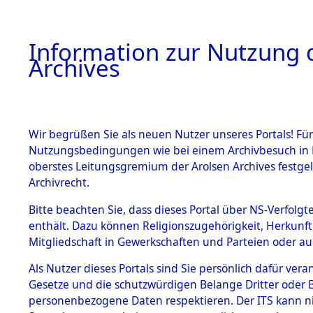
Information zur Nutzung d
Archives
HOME
BESTANDSBESCHREIBUNG
ARCHIVAL
Wir begrüßen Sie als neuen Nutzer unseres Portals! Für
Nutzungsbedingungen wie bei einem Archivbesuch in B
oberstes Leitungsgremium der Arolsen Archives festg
Archivrecht.
BESTÄNDE
Bitte beachten Sie, dass dieses Portal über NS-Verfolgte
Ergänzunge
enthält. Dazu können Religionszugehörigkeit, Herkunf
Mitgliedschaft in Gewerkschaften und Parteien oder auc
über unbe
1.
Inhaftierungsdoku
mente
Als Nutzer dieses Portals sind Sie persönlich dafür vera
Gemeinden
Gesetze und die schutzwürdigen Belange Dritter oder B
5. Verschiedenes
personenbezogene Daten respektieren. Der ITS kann nic
5.3