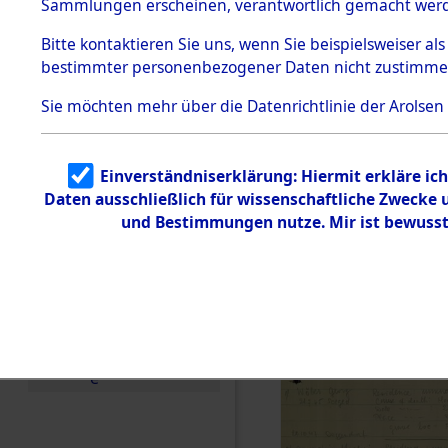
US-Besatz
Sammlungen erscheinen, verantwortlich gemacht wer
Todesmärsche
5.3.1 Alliierte
(84625547
Bitte
kontaktieren
Sie uns, wenn Sie beispielsweiser al
Erhebungen
bestimmter personenbezogener Daten nicht zustimme
zu
Todesmärsch
en
Sie möchten mehr über die Datenrichtlinie der Arolsen
5.3.2
Versuchte
Identifizierun
Einverständniserklärung: Hiermit erkläre ic
g
Daten ausschließlich für wissenschaftliche Zwecke
5.3.3
Todesmärsch
und Bestimmungen nutze. Mir ist bewusst
e /
Identifikation
unbekannter
Toter
5.3.5
Grabermittlu
ng /
Friedhofsplän
e