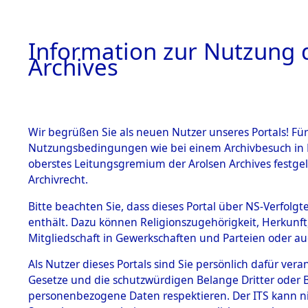
Information zur Nutzung d
Archives
HOME
BESTANDSBESCHREIBUNG
ARCHIVAL
Wir begrüßen Sie als neuen Nutzer unseres Portals! Für
Nutzungsbedingungen wie bei einem Archivbesuch in B
oberstes Leitungsgremium der Arolsen Archives festg
Archivrecht.
BESTÄNDE
Bitte beachten Sie, dass dieses Portal über NS-Verfolgte
Ergänzunge
enthält. Dazu können Religionszugehörigkeit, Herkunf
Mitgliedschaft in Gewerkschaften und Parteien oder auc
über unbe
1.
Inhaftierungsdoku
mente
Als Nutzer dieses Portals sind Sie persönlich dafür vera
Gemeinden
Gesetze und die schutzwürdigen Belange Dritter oder B
5. Verschiedenes
personenbezogene Daten respektieren. Der ITS kann nic
5.3