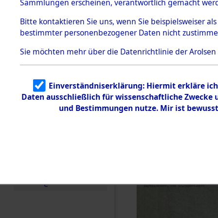
US-Besatz
Sammlungen erscheinen, verantwortlich gemacht wer
Todesmärsche
5.3.1 Alliierte
(84625547
Bitte
kontaktieren
Sie uns, wenn Sie beispielsweiser al
Erhebungen
bestimmter personenbezogener Daten nicht zustimme
zu
Todesmärsch
en
Sie möchten mehr über die Datenrichtlinie der Arolsen
5.3.2
Versuchte
Identifizierun
Einverständniserklärung: Hiermit erkläre ic
g
Daten ausschließlich für wissenschaftliche Zwecke
5.3.3
Todesmärsch
und Bestimmungen nutze. Mir ist bewusst
e /
Identifikation
unbekannter
Toter
5.3.5
Grabermittlu
ng /
Friedhofsplän
e