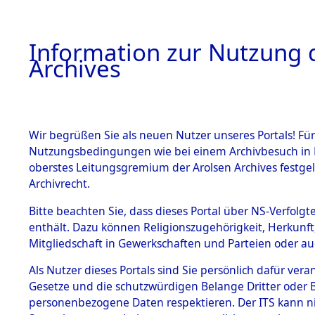
Information zur Nutzung d
Archives
HOME
BESTANDSBESCHREIBUNG
ARCHIVAL
Wir begrüßen Sie als neuen Nutzer unseres Portals! Für
Nutzungsbedingungen wie bei einem Archivbesuch in B
oberstes Leitungsgremium der Arolsen Archives festg
Archivrecht.
BESTÄNDE
Bitte beachten Sie, dass dieses Portal über NS-Verfolgte
Ergänzunge
enthält. Dazu können Religionszugehörigkeit, Herkunf
Mitgliedschaft in Gewerkschaften und Parteien oder auc
über unbe
1.
Inhaftierungsdoku
mente
Als Nutzer dieses Portals sind Sie persönlich dafür vera
Gemeinden
Gesetze und die schutzwürdigen Belange Dritter oder B
5. Verschiedenes
personenbezogene Daten respektieren. Der ITS kann nic
5.3