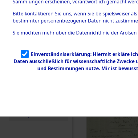
US-Besatz
Sammlungen erscheinen, verantwortlich gemacht wer
Todesmärsche
5.3.1 Alliierte
(84625547
Bitte
kontaktieren
Sie uns, wenn Sie beispielsweiser al
Erhebungen
bestimmter personenbezogener Daten nicht zustimme
zu
Todesmärsch
en
Sie möchten mehr über die Datenrichtlinie der Arolsen
5.3.2
Versuchte
Identifizierun
Einverständniserklärung: Hiermit erkläre ic
g
Daten ausschließlich für wissenschaftliche Zwecke
5.3.3
Todesmärsch
und Bestimmungen nutze. Mir ist bewusst
e /
Identifikation
unbekannter
Toter
5.3.5
Grabermittlu
ng /
Friedhofsplän
e