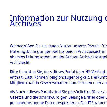
Information zur Nutzung d
Archives
HOME
BESTANDSBESCHREIBUNG
ARCHIVAL
Wir begrüßen Sie als neuen Nutzer unseres Portals! Für
Nutzungsbedingungen wie bei einem Archivbesuch in B
oberstes Leitungsgremium der Arolsen Archives festg
Archivrecht.
BESTÄNDE
Bitte beachten Sie, dass dieses Portal über NS-Verfolgte
Ergänzunge
enthält. Dazu können Religionszugehörigkeit, Herkunf
Mitgliedschaft in Gewerkschaften und Parteien oder auc
über unbe
1.
Inhaftierungsdoku
mente
Als Nutzer dieses Portals sind Sie persönlich dafür vera
Gemeinden
Gesetze und die schutzwürdigen Belange Dritter oder B
5. Verschiedenes
personenbezogene Daten respektieren. Der ITS kann nic
5.3