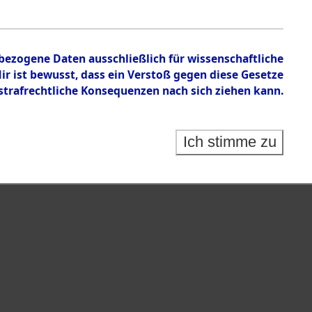
n der erteilten Auskünfte über unbekannte Tote
inden und Landkreise in der US-Besatzungszone
nbezogene Daten ausschließlich für wissenschaftliche
 ist bewusst, dass ein Verstoß gegen diese Gesetze
rafrechtliche Konsequenzen nach sich ziehen kann.
Ich stimme zu