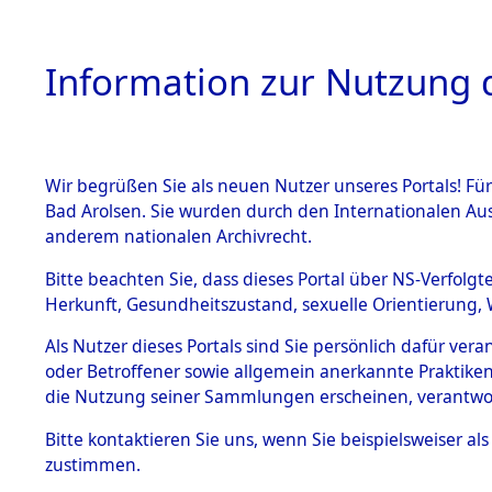
Information zur Nutzung d
Wir begrüßen Sie als neuen Nutzer unseres Portals! Fü
HOME
BESTANDSB
Bad Arolsen. Sie wurden durch den Internationalen Au
anderem nationalen Archivrecht.
BESTÄNDE
Ergänzunge
Bitte beachten Sie, dass dieses Portal über NS-Verfolgt
Herkunft, Gesundheitszustand, sexuelle Orientierung, 
1.
durch Gem
Inhaftierungsdoku
Als Nutzer dieses Portals sind Sie persönlich dafür ver
mente
oder Betroffener sowie allgemein anerkannte Praktiken
0002 (846
5. Verschiedenes
die Nutzung seiner Sammlungen erscheinen, verantwo
5.3
Bitte
kontaktieren
Sie uns, wenn Sie beispielsweiser a
Todesmärsche
zustimmen.
5.3.1 Alliierte
Erhebungen