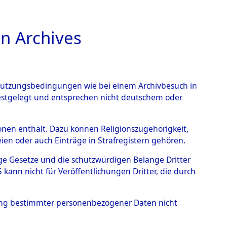
n Archives
TIONS ONLINE
n Nutzungsbedingungen wie bei einem Archivbesuch in
festgelegt und entsprechen nicht deutschem oder
ber unbekannte Tote
rsonen enthält. Dazu können Religionszugehörigkeit,
en oder auch Einträge in Strafregistern gehören.
er US-Besatzungszone
→
tige Gesetze und die schutzwürdigen Belange Dritter
ann nicht für Veröffentlichungen Dritter, die durch
hung bestimmter personenbezogener Daten nicht