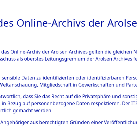
a
A
es Online-Archivs der Arolse
DIGITAL COLLEC
r das Online-Archiv der Arolsen Archives gelten die gleiche
ESCHREIBUNG
ARCHIVALE
ÜBERSICHT
BILD
sschuss als oberstes Leitungsgremium der Arolsen Archives 
n der erteilten Auskünfte ü
e sensible Daten zu identifizierten oder identifizierbaren Pe
Weltanschauung, Mitgliedschaft in Gewerkschaften und Partei
einden und Landkreise in d
antwortlich, dass Sie das Recht auf die Privatsphäre und sons
 in Bezug auf personenbezogene Daten respektieren. Der ITS k
25547)
→
0084 (84625631)
rtlich gemacht werden.
ls Angehöriger aus berechtigten Gründen einer Veröffentlic
0084 (84625631)