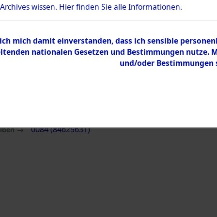
 Archives wissen.
Hier
finden Sie alle Informationen.
Übergeordnetes
Ergänzunge
Dokument
durch Geme
 ich mich damit einverstanden, dass ich sensible persone
tenden nationalen Gesetzen und Bestimmungen nutze. Mir
Inhalt
und/oder Bestimmungen st
Zur Übersicht
eiben →
0084 (84625631)