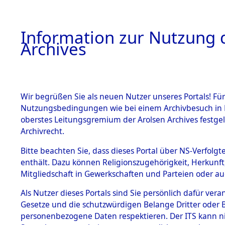
Information zur Nutzung d
Archives
HOME
BESTANDSBESCHREIBUNG
ARCHIVAL
Wir begrüßen Sie als neuen Nutzer unseres Portals! Für
Nutzungsbedingungen wie bei einem Archivbesuch in B
oberstes Leitungsgremium der Arolsen Archives festg
Archivrecht.
BESTÄNDE
Bitte beachten Sie, dass dieses Portal über NS-Verfolgte
Ergänzunge
enthält. Dazu können Religionszugehörigkeit, Herkunf
Mitgliedschaft in Gewerkschaften und Parteien oder auc
über unbe
1.
Inhaftierungsdoku
mente
Als Nutzer dieses Portals sind Sie persönlich dafür vera
Gemeinden
Gesetze und die schutzwürdigen Belange Dritter oder B
5. Verschiedenes
personenbezogene Daten respektieren. Der ITS kann nic
5.3