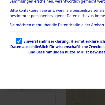
US-Besatz
Sammlungen erscheinen, verantwortlich gemacht wer
Todesmärsche
5.3.1 Alliierte
(84625547
Bitte
kontaktieren
Sie uns, wenn Sie beispielsweiser al
Erhebungen
bestimmter personenbezogener Daten nicht zustimme
zu
Todesmärsch
en
Sie möchten mehr über die Datenrichtlinie der Arolsen
5.3.2
Versuchte
Identifizierun
Einverständniserklärung: Hiermit erkläre ic
g
Daten ausschließlich für wissenschaftliche Zwecke
5.3.3
Todesmärsch
und Bestimmungen nutze. Mir ist bewusst
e /
Identifikation
unbekannter
Toter
5.3.5
Grabermittlu
ng /
Friedhofsplän
e