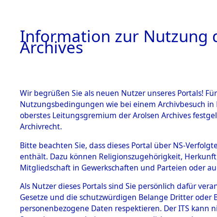
Information zur Nutzung d
Archives
HOME
BESTANDSBESCHREIBUNG
ARCHIVAL
Wir begrüßen Sie als neuen Nutzer unseres Portals! Für
Nutzungsbedingungen wie bei einem Archivbesuch in B
oberstes Leitungsgremium der Arolsen Archives festg
Archivrecht.
BESTÄNDE
Bitte beachten Sie, dass dieses Portal über NS-Verfolgte
Ergänzunge
enthält. Dazu können Religionszugehörigkeit, Herkunf
Mitgliedschaft in Gewerkschaften und Parteien oder auc
über unbe
1.
Inhaftierungsdoku
mente
Als Nutzer dieses Portals sind Sie persönlich dafür vera
Gemeinden
Gesetze und die schutzwürdigen Belange Dritter oder B
5. Verschiedenes
personenbezogene Daten respektieren. Der ITS kann nic
5.3