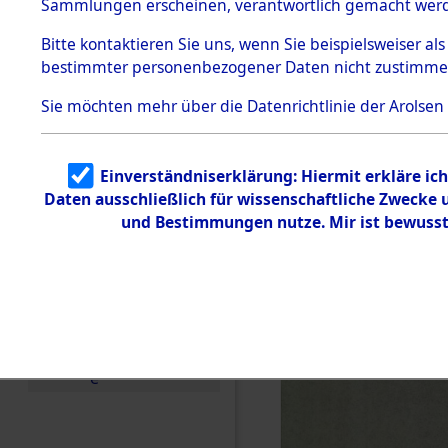
US-Besatz
Sammlungen erscheinen, verantwortlich gemacht wer
Todesmärsche
5.3.1 Alliierte
(84625679
Bitte
kontaktieren
Sie uns, wenn Sie beispielsweiser al
Erhebungen
bestimmter personenbezogener Daten nicht zustimme
zu
Todesmärsch
en
Sie möchten mehr über die Datenrichtlinie der Arolsen
5.3.2
Versuchte
Identifizierun
Einverständniserklärung: Hiermit erkläre ic
g
Daten ausschließlich für wissenschaftliche Zwecke
5.3.3
Todesmärsch
und Bestimmungen nutze. Mir ist bewusst
e /
Identifikation
unbekannter
Toter
5.3.5
Grabermittlu
ng /
Friedhofsplän
e