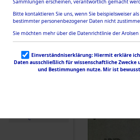
US-Besatz
Sammlungen erscheinen, verantwortlich gemacht wer
Todesmärsche
5.3.1 Alliierte
(84625679
Bitte
kontaktieren
Sie uns, wenn Sie beispielsweiser al
Erhebungen
bestimmter personenbezogener Daten nicht zustimme
zu
Todesmärsch
en
Sie möchten mehr über die Datenrichtlinie der Arolsen
5.3.2
Versuchte
Identifizierun
Einverständniserklärung: Hiermit erkläre ic
g
Daten ausschließlich für wissenschaftliche Zwecke
5.3.3
Todesmärsch
und Bestimmungen nutze. Mir ist bewusst
e /
Identifikation
unbekannter
Toter
5.3.5
Grabermittlu
ng /
Friedhofsplän
e