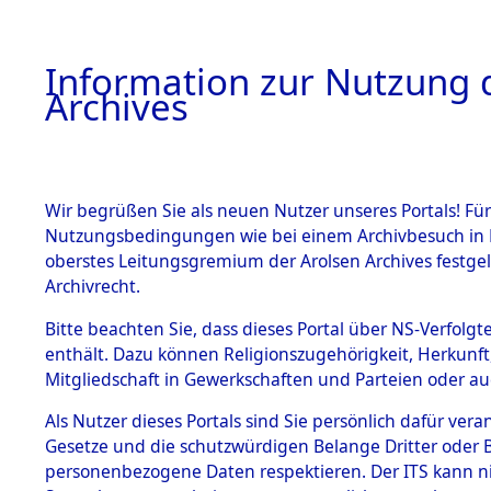
Information zur Nutzung d
Archives
HOME
BESTANDSBESCHREIBUNG
ARCHIVAL
Wir begrüßen Sie als neuen Nutzer unseres Portals! Für
Nutzungsbedingungen wie bei einem Archivbesuch in B
oberstes Leitungsgremium der Arolsen Archives festg
Archivrecht.
BESTÄNDE
Bitte beachten Sie, dass dieses Portal über NS-Verfolgte
Ergänzunge
enthält. Dazu können Religionszugehörigkeit, Herkunf
Mitgliedschaft in Gewerkschaften und Parteien oder auc
über unbe
1.
Inhaftierungsdoku
mente
Als Nutzer dieses Portals sind Sie persönlich dafür vera
Gemeinden
Gesetze und die schutzwürdigen Belange Dritter oder B
5. Verschiedenes
personenbezogene Daten respektieren. Der ITS kann nic
5.3