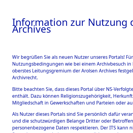
Information zur Nutzung d
Archives
HOME
BESTANDSBESCHREIBUNG
ARCHIVAL
Wir begrüßen Sie als neuen Nutzer unseres Portals! Für
Nutzungsbedingungen wie bei einem Archivbesuch in B
oberstes Leitungsgremium der Arolsen Archives festg
Archivrecht.
BESTÄNDE
Bitte beachten Sie, dass dieses Portal über NS-Verfolgte
Ermittlung
enthält. Dazu können Religionszugehörigkeit, Herkunf
Mitgliedschaft in Gewerkschaften und Parteien oder auc
von Evaku
1.
Inhaftierungsdoku
mente
Als Nutzer dieses Portals sind Sie persönlich dafür vera
Feststellu
und die schutzwürdigen Belange Dritter oder Betroffen
5. Verschiedenes
personenbezogene Daten respektieren. Der ITS kann nic
5.3