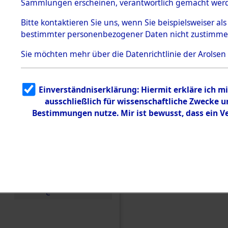
Toter aus 
Sammlungen erscheinen, verantwortlich gemacht wer
Todesmärsche
5.3.1 Alliierte
Ort ihrer 
Bitte
kontaktieren
Sie uns, wenn Sie beispielsweiser al
Erhebungen
bestimmter personenbezogener Daten nicht zustimme
zu
Todesmärsch
0001 (846
en
Sie möchten mehr über die Datenrichtlinie der Arolsen
5.3.2
Versuchte
Identifizierun
Einverständniserklärung: Hiermit erkläre ich 
g
ausschließlich für wissenschaftliche Zwecke
5.3.3
Todesmärsch
Bestimmungen nutze. Mir ist bewusst, dass ein 
e /
Identifikation
unbekannter
Toter
5.3.5
Grabermittlu
ng /
Friedhofsplän
e