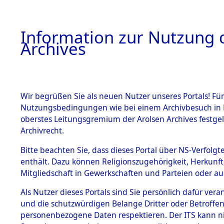
Information zur Nutzung d
Archives
HOME
BESTANDSBESCHREIBUNG
ARCHIVAL
Wir begrüßen Sie als neuen Nutzer unseres Portals! Für
Nutzungsbedingungen wie bei einem Archivbesuch in B
oberstes Leitungsgremium der Arolsen Archives festg
Archivrecht.
BESTÄNDE
Bitte beachten Sie, dass dieses Portal über NS-Verfolgte
Ermittlung
enthält. Dazu können Religionszugehörigkeit, Herkunf
Mitgliedschaft in Gewerkschaften und Parteien oder auc
von Evaku
1.
Inhaftierungsdoku
mente
Als Nutzer dieses Portals sind Sie persönlich dafür vera
Feststellu
und die schutzwürdigen Belange Dritter oder Betroffen
5. Verschiedenes
personenbezogene Daten respektieren. Der ITS kann nic
5.3