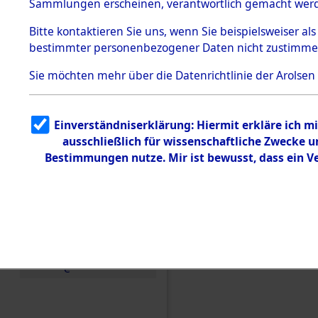
Toter aus 
Sammlungen erscheinen, verantwortlich gemacht wer
Todesmärsche
5.3.1 Alliierte
Ort ihrer 
Bitte
kontaktieren
Sie uns, wenn Sie beispielsweiser al
Erhebungen
bestimmter personenbezogener Daten nicht zustimme
zu
Todesmärsch
0001 (846
en
Sie möchten mehr über die Datenrichtlinie der Arolsen
5.3.2
Versuchte
Identifizierun
Einverständniserklärung: Hiermit erkläre ich 
g
ausschließlich für wissenschaftliche Zwecke
5.3.3
Todesmärsch
Bestimmungen nutze. Mir ist bewusst, dass ein 
e /
Identifikation
unbekannter
Toter
5.3.5
Grabermittlu
ng /
Friedhofsplän
e