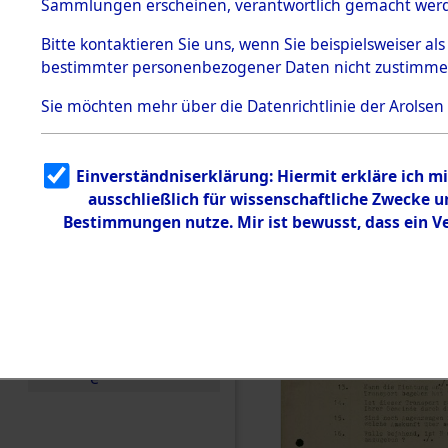
Toter aus 
Sammlungen erscheinen, verantwortlich gemacht wer
Todesmärsche
5.3.1 Alliierte
Ort ihrer 
Bitte
kontaktieren
Sie uns, wenn Sie beispielsweiser al
Erhebungen
bestimmter personenbezogener Daten nicht zustimme
zu
Todesmärsch
0001 (846
en
Sie möchten mehr über die Datenrichtlinie der Arolsen
5.3.2
Versuchte
Identifizierun
Einverständniserklärung: Hiermit erkläre ich 
g
ausschließlich für wissenschaftliche Zwecke
5.3.3
Todesmärsch
Bestimmungen nutze. Mir ist bewusst, dass ein 
e /
Identifikation
unbekannter
Toter
5.3.5
Grabermittlu
ng /
Friedhofsplän
e