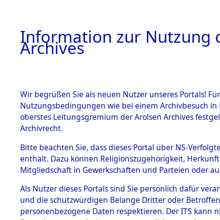
Information zur Nutzung d
Archives
HOME
BESTANDSBESCHREIBUNG
ARCHIVAL
Wir begrüßen Sie als neuen Nutzer unseres Portals! Für
Nutzungsbedingungen wie bei einem Archivbesuch in B
oberstes Leitungsgremium der Arolsen Archives festg
Archivrecht.
BESTÄNDE
Bitte beachten Sie, dass dieses Portal über NS-Verfolgte
Ermittlung
enthält. Dazu können Religionszugehörigkeit, Herkunf
Mitgliedschaft in Gewerkschaften und Parteien oder auc
von Evaku
1.
Inhaftierungsdoku
mente
Als Nutzer dieses Portals sind Sie persönlich dafür vera
Feststellu
und die schutzwürdigen Belange Dritter oder Betroffen
5. Verschiedenes
personenbezogene Daten respektieren. Der ITS kann nic
5.3