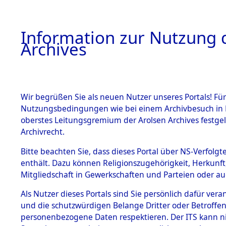
Information zur Nutzung d
Archives
HOME
BESTANDSBESCHREIBUNG
ARCHIVAL
Wir begrüßen Sie als neuen Nutzer unseres Portals! Für
Nutzungsbedingungen wie bei einem Archivbesuch in B
oberstes Leitungsgremium der Arolsen Archives festg
Archivrecht.
BESTÄNDE
Bitte beachten Sie, dass dieses Portal über NS-Verfolgte
Ermittlung
enthält. Dazu können Religionszugehörigkeit, Herkunf
Mitgliedschaft in Gewerkschaften und Parteien oder auc
von Evaku
1.
Inhaftierungsdoku
mente
Als Nutzer dieses Portals sind Sie persönlich dafür vera
Feststellu
und die schutzwürdigen Belange Dritter oder Betroffen
5. Verschiedenes
personenbezogene Daten respektieren. Der ITS kann nic
5.3