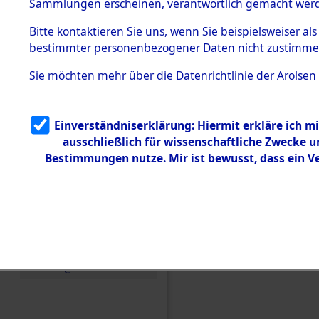
Toter aus 
Sammlungen erscheinen, verantwortlich gemacht wer
Todesmärsche
5.3.1 Alliierte
Ort ihrer 
Bitte
kontaktieren
Sie uns, wenn Sie beispielsweiser al
Erhebungen
bestimmter personenbezogener Daten nicht zustimme
zu
Todesmärsch
0001 (846
en
Sie möchten mehr über die Datenrichtlinie der Arolsen
5.3.2
Versuchte
Identifizierun
Einverständniserklärung: Hiermit erkläre ich 
g
ausschließlich für wissenschaftliche Zwecke
5.3.3
Todesmärsch
Bestimmungen nutze. Mir ist bewusst, dass ein 
e /
Identifikation
unbekannter
Toter
5.3.5
Grabermittlu
ng /
Friedhofsplän
e