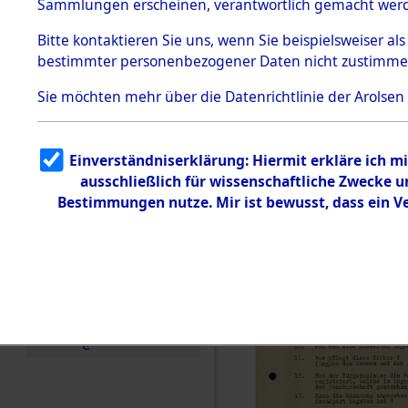
Toter aus 
Sammlungen erscheinen, verantwortlich gemacht wer
Todesmärsche
5.3.1 Alliierte
Ort ihrer 
Bitte
kontaktieren
Sie uns, wenn Sie beispielsweiser al
Erhebungen
bestimmter personenbezogener Daten nicht zustimme
zu
Todesmärsch
0001 (846
en
Sie möchten mehr über die Datenrichtlinie der Arolsen
5.3.2
Versuchte
Identifizierun
Einverständniserklärung: Hiermit erkläre ich 
g
ausschließlich für wissenschaftliche Zwecke
5.3.3
Todesmärsch
Bestimmungen nutze. Mir ist bewusst, dass ein 
e /
Identifikation
unbekannter
Toter
5.3.5
Grabermittlu
ng /
Friedhofsplän
e