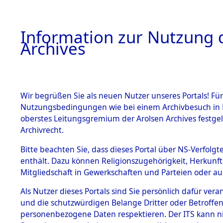
Information zur Nutzung d
Archives
HOME
BESTANDSBESCHREIBUNG
ARCHIVAL
Wir begrüßen Sie als neuen Nutzer unseres Portals! Für
Nutzungsbedingungen wie bei einem Archivbesuch in B
oberstes Leitungsgremium der Arolsen Archives festg
Archivrecht.
BESTÄNDE
Bitte beachten Sie, dass dieses Portal über NS-Verfolgte
Ermittlung
enthält. Dazu können Religionszugehörigkeit, Herkunf
Mitgliedschaft in Gewerkschaften und Parteien oder auc
von Evaku
1.
Inhaftierungsdoku
mente
Als Nutzer dieses Portals sind Sie persönlich dafür vera
Feststellu
und die schutzwürdigen Belange Dritter oder Betroffen
5. Verschiedenes
personenbezogene Daten respektieren. Der ITS kann nic
5.3