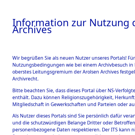
Information zur Nutzung d
Archives
HOME
BESTANDSBESCHREIBUNG
ARCHIVAL
Wir begrüßen Sie als neuen Nutzer unseres Portals! Für
Nutzungsbedingungen wie bei einem Archivbesuch in B
oberstes Leitungsgremium der Arolsen Archives festg
Archivrecht.
BESTÄNDE
Bitte beachten Sie, dass dieses Portal über NS-Verfolgte
Ermittlung
enthält. Dazu können Religionszugehörigkeit, Herkunf
Mitgliedschaft in Gewerkschaften und Parteien oder auc
von Evaku
1.
Inhaftierungsdoku
mente
Als Nutzer dieses Portals sind Sie persönlich dafür vera
Feststellu
und die schutzwürdigen Belange Dritter oder Betroffen
5. Verschiedenes
personenbezogene Daten respektieren. Der ITS kann nic
5.3