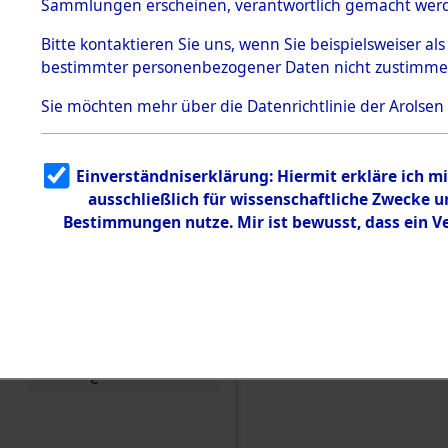
Toter aus 
Sammlungen erscheinen, verantwortlich gemacht wer
Todesmärsche
5.3.1 Alliierte
Ort ihrer 
Bitte
kontaktieren
Sie uns, wenn Sie beispielsweiser al
Erhebungen
bestimmter personenbezogener Daten nicht zustimme
zu
Todesmärsch
0002 (846
en
Sie möchten mehr über die Datenrichtlinie der Arolsen
5.3.2
Versuchte
Identifizierun
Einverständniserklärung: Hiermit erkläre ich 
g
ausschließlich für wissenschaftliche Zwecke
5.3.3
Todesmärsch
Bestimmungen nutze. Mir ist bewusst, dass ein 
e /
Identifikation
unbekannter
Toter
5.3.5
Grabermittlu
ng /
Friedhofsplän
e