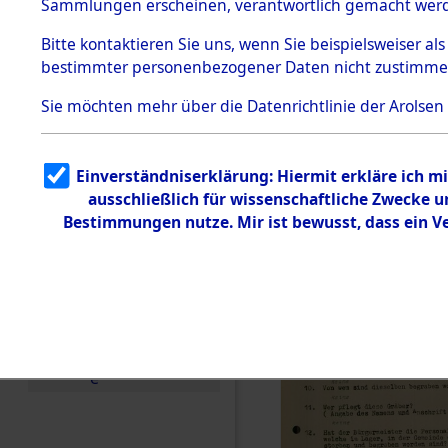
Toter aus 
Sammlungen erscheinen, verantwortlich gemacht wer
Todesmärsche
5.3.1 Alliierte
Ort ihrer 
Bitte
kontaktieren
Sie uns, wenn Sie beispielsweiser al
Erhebungen
bestimmter personenbezogener Daten nicht zustimme
zu
Todesmärsch
0002 (846
en
Sie möchten mehr über die Datenrichtlinie der Arolsen
5.3.2
Versuchte
Identifizierun
Einverständniserklärung: Hiermit erkläre ich 
g
ausschließlich für wissenschaftliche Zwecke
5.3.3
Todesmärsch
Bestimmungen nutze. Mir ist bewusst, dass ein 
e /
Identifikation
unbekannter
Toter
5.3.5
Grabermittlu
ng /
Friedhofsplän
e