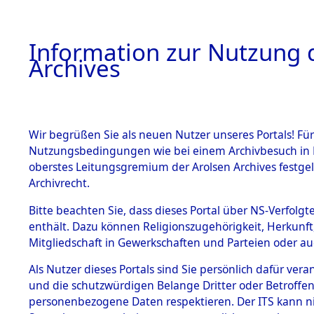
Information zur Nutzung d
Archives
HOME
BESTANDSBESCHREIBUNG
ARCHIVAL
Wir begrüßen Sie als neuen Nutzer unseres Portals! Für
Nutzungsbedingungen wie bei einem Archivbesuch in B
oberstes Leitungsgremium der Arolsen Archives festg
Archivrecht.
BESTÄNDE
Bitte beachten Sie, dass dieses Portal über NS-Verfolgte
Ermittlung
enthält. Dazu können Religionszugehörigkeit, Herkunf
Mitgliedschaft in Gewerkschaften und Parteien oder auc
von Evaku
1.
Inhaftierungsdoku
mente
Als Nutzer dieses Portals sind Sie persönlich dafür vera
Feststellu
und die schutzwürdigen Belange Dritter oder Betroffen
5. Verschiedenes
personenbezogene Daten respektieren. Der ITS kann nic
5.3