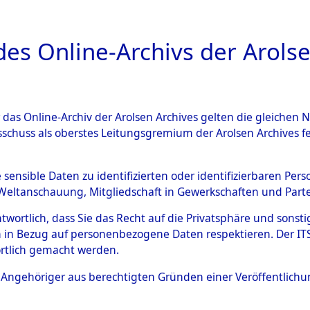
a
A
es Online-Archivs der Arolse
DIGITAL COLLEC
r das Online-Archiv der Arolsen Archives gelten die gleiche
ESCHREIBUNG
ARCHIVALE
ÜBERSICHT
BILD
sschuss als oberstes Leitungsgremium der Arolsen Archives 
 des Ablaufs und der Routen
e sensible Daten zu identifizierten oder identifizierbaren Pe
Weltanschauung, Mitgliedschaft in Gewerkschaften und Partei
gsmärschen, die Feststellun
antwortlich, dass Sie das Recht auf die Privatsphäre und sons
Konzentrationslagern und de
 in Bezug auf personenbezogene Daten respektieren. Der ITS k
rtlich gemacht werden.
gen
→
0002 (84626236)
→
02
ls Angehöriger aus berechtigten Gründen einer Veröffentlic