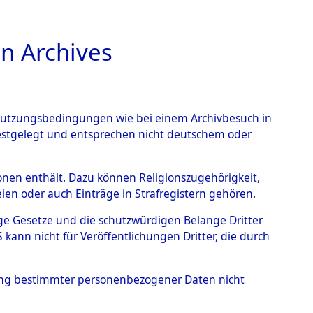
n Archives
TIONS ONLINE
n Nutzungsbedingungen wie bei einem Archivbesuch in
festgelegt und entsprechen nicht deutschem oder
 von
rsonen enthält. Dazu können Religionszugehörigkeit,
en oder auch Einträge in Strafregistern gehören.
g der Anzahl unbekannter
tige Gesetze und die schutzwürdigen Belange Dritter
r Ort ihrer Grablegungen:
ann nicht für Veröffentlichungen Dritter, die durch
56 (84626339)
hung bestimmter personenbezogener Daten nicht