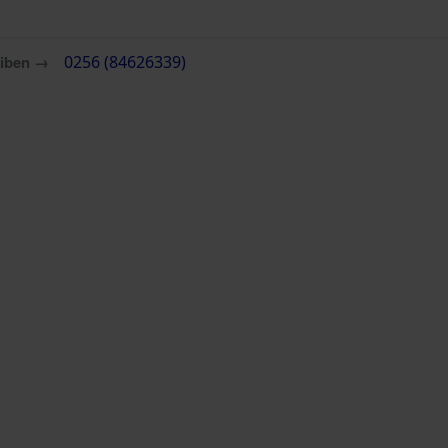
eiben →
0256 (84626339)