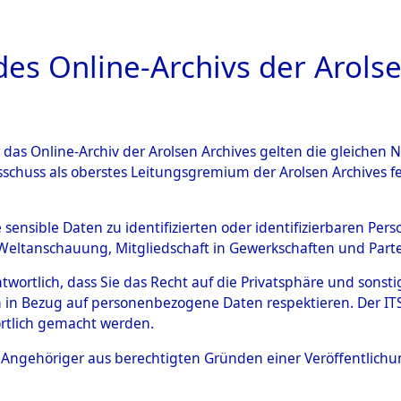
a
A
es Online-Archivs der Arolse
DIGITAL COLLEC
r das Online-Archiv der Arolsen Archives gelten die gleiche
ESCHREIBUNG
ARCHIVALE
ÜBERSICHT
BILD
sschuss als oberstes Leitungsgremium der Arolsen Archives 
 des Ablaufs und der Routen
e sensible Daten zu identifizierten oder identifizierbaren Pe
Weltanschauung, Mitgliedschaft in Gewerkschaften und Partei
gsmärschen, die Feststellun
antwortlich, dass Sie das Recht auf die Privatsphäre und sons
Konzentrationslagern und de
 in Bezug auf personenbezogene Daten respektieren. Der ITS k
rtlich gemacht werden.
gen
→
0002 (84626236)
→
02
ls Angehöriger aus berechtigten Gründen einer Veröffentlic