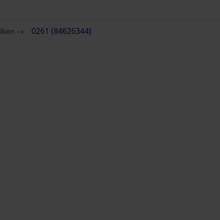
eiben →
0261 (84626344)