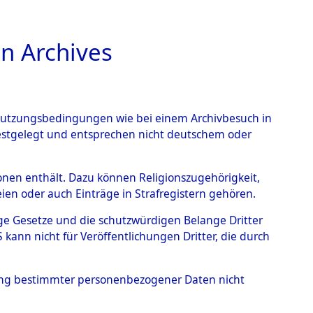
n Archives
TIONS ONLINE
n Nutzungsbedingungen wie bei einem Archivbesuch in
festgelegt und entsprechen nicht deutschem oder
 von
rsonen enthält. Dazu können Religionszugehörigkeit,
en oder auch Einträge in Strafregistern gehören.
g der Anzahl unbekannter
tige Gesetze und die schutzwürdigen Belange Dritter
r Ort ihrer Grablegungen:
ann nicht für Veröffentlichungen Dritter, die durch
61 (84626344)
hung bestimmter personenbezogener Daten nicht