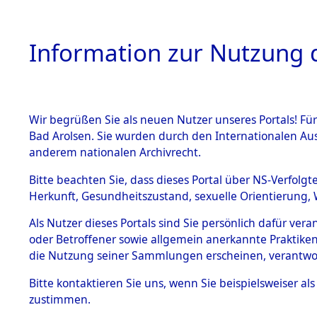
Information zur Nutzung d
Wir begrüßen Sie als neuen Nutzer unseres Portals! Fü
HOME
BESTANDSB
Bad Arolsen. Sie wurden durch den Internationalen Au
anderem nationalen Archivrecht.
BESTÄNDE
Ermittlung
Bitte beachten Sie, dass dieses Portal über NS-Verfolgt
Herkunft, Gesundheitszustand, sexuelle Orientierung, 
Evakuierun
1.
Inhaftierungsdoku
Als Nutzer dieses Portals sind Sie persönlich dafür ver
mente
Toter aus 
oder Betroffener sowie allgemein anerkannte Praktiken
5. Verschiedenes
die Nutzung seiner Sammlungen erscheinen, verantwo
5.3
Fehlanzei
Bitte
kontaktieren
Sie uns, wenn Sie beispielsweiser a
Todesmärsche
zustimmen.
5.3.1 Alliierte
Erhebungen