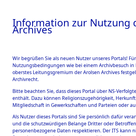
Information zur Nutzung d
Archives
HOME
BESTANDSBESCHREIBUNG
ARCHIVAL
Wir begrüßen Sie als neuen Nutzer unseres Portals! Für
Nutzungsbedingungen wie bei einem Archivbesuch in B
oberstes Leitungsgremium der Arolsen Archives festg
Archivrecht.
BESTÄNDE
Bitte beachten Sie, dass dieses Portal über NS-Verfolgte
Ermittlung
enthält. Dazu können Religionszugehörigkeit, Herkunf
Mitgliedschaft in Gewerkschaften und Parteien oder auc
von Evaku
1.
Inhaftierungsdoku
mente
Als Nutzer dieses Portals sind Sie persönlich dafür vera
Feststellu
und die schutzwürdigen Belange Dritter oder Betroffen
5. Verschiedenes
personenbezogene Daten respektieren. Der ITS kann nic
5.3