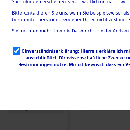
Toter aus 
Sammlungen erscheinen, verantwortlich gemacht wer
Todesmärsche
5.3.1 Alliierte
Ort ihrer 
Bitte
kontaktieren
Sie uns, wenn Sie beispielsweiser al
Erhebungen
bestimmter personenbezogener Daten nicht zustimme
zu
Todesmärsch
0002 (846
en
Sie möchten mehr über die Datenrichtlinie der Arolsen
5.3.2
Versuchte
Identifizierun
Einverständniserklärung: Hiermit erkläre ich 
g
ausschließlich für wissenschaftliche Zwecke
5.3.3
Todesmärsch
Bestimmungen nutze. Mir ist bewusst, dass ein 
e /
Identifikation
unbekannter
Toter
5.3.5
Grabermittlu
ng /
Friedhofsplän
e