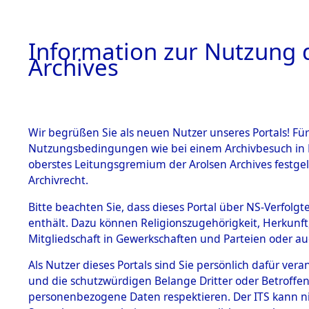
Information zur Nutzung d
Archives
HOME
BESTANDSBESCHREIBUNG
ARCHIVAL
Wir begrüßen Sie als neuen Nutzer unseres Portals! Für
Nutzungsbedingungen wie bei einem Archivbesuch in B
oberstes Leitungsgremium der Arolsen Archives festg
Archivrecht.
BESTÄNDE
Bitte beachten Sie, dass dieses Portal über NS-Verfolgte
Ermittlung
enthält. Dazu können Religionszugehörigkeit, Herkunf
Mitgliedschaft in Gewerkschaften und Parteien oder auc
von Evaku
1.
Inhaftierungsdoku
mente
Als Nutzer dieses Portals sind Sie persönlich dafür vera
Feststellu
und die schutzwürdigen Belange Dritter oder Betroffen
5. Verschiedenes
personenbezogene Daten respektieren. Der ITS kann nic
5.3