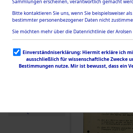
Toter aus 
Sammlungen erscheinen, verantwortlich gemacht wer
Todesmärsche
5.3.1 Alliierte
Ort ihrer 
Bitte
kontaktieren
Sie uns, wenn Sie beispielsweiser al
Erhebungen
bestimmter personenbezogener Daten nicht zustimme
zu
Todesmärsch
0002 (846
en
Sie möchten mehr über die Datenrichtlinie der Arolsen
5.3.2
Versuchte
Identifizierun
Einverständniserklärung: Hiermit erkläre ich 
g
ausschließlich für wissenschaftliche Zwecke
5.3.3
Todesmärsch
Bestimmungen nutze. Mir ist bewusst, dass ein 
e /
Identifikation
unbekannter
Toter
5.3.5
Grabermittlu
ng /
Friedhofsplän
e