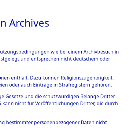
n Archives
TIONS ONLINE
n Nutzungsbedingungen wie bei einem Archivbesuch in
festgelegt und entsprechen nicht deutschem oder
 von
rsonen enthält. Dazu können Religionszugehörigkeit,
en oder auch Einträge in Strafregistern gehören.
g der Anzahl unbekannter
tige Gesetze und die schutzwürdigen Belange Dritter
r Ort ihrer Grablegungen:
ann nicht für Veröffentlichungen Dritter, die durch
75 (84626358)
hung bestimmter personenbezogener Daten nicht