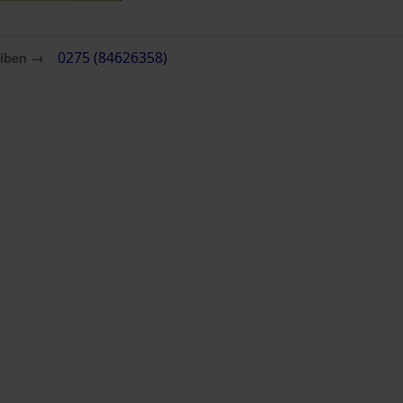
eiben →
0275 (84626358)