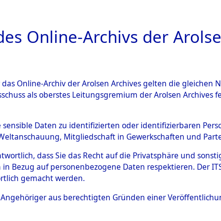
a
A
es Online-Archivs der Arolse
DIGITAL COLLEC
r das Online-Archiv der Arolsen Archives gelten die gleiche
ESCHREIBUNG
ARCHIVALE
ÜBERSICHT
BILD
sschuss als oberstes Leitungsgremium der Arolsen Archives 
 des Ablaufs und der Routen
e sensible Daten zu identifizierten oder identifizierbaren Pe
Weltanschauung, Mitgliedschaft in Gewerkschaften und Partei
gsmärschen, die Feststellun
antwortlich, dass Sie das Recht auf die Privatsphäre und sons
Konzentrationslagern und de
 in Bezug auf personenbezogene Daten respektieren. Der ITS k
rtlich gemacht werden.
gen
→
0002 (84626236)
→
02
ls Angehöriger aus berechtigten Gründen einer Veröffentlic