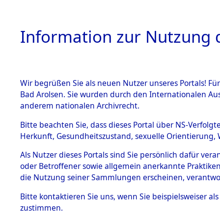
Information zur Nutzung d
Wir begrüßen Sie als neuen Nutzer unseres Portals! Fü
HOME
BESTANDSB
Bad Arolsen. Sie wurden durch den Internationalen Au
anderem nationalen Archivrecht.
BESTÄNDE
Ermittlung
Bitte beachten Sie, dass dieses Portal über NS-Verfolgt
Herkunft, Gesundheitszustand, sexuelle Orientierung, 
Evakuierun
1.
Inhaftierungsdoku
Als Nutzer dieses Portals sind Sie persönlich dafür ver
mente
Toter aus 
oder Betroffener sowie allgemein anerkannte Praktiken
5. Verschiedenes
die Nutzung seiner Sammlungen erscheinen, verantwo
5.3
Fehlanzei
Bitte
kontaktieren
Sie uns, wenn Sie beispielsweiser a
Todesmärsche
zustimmen.
5.3.1 Alliierte
Erhebungen