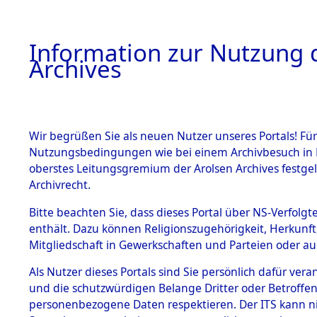
Information zur Nutzung d
Archives
HOME
BESTANDSBESCHREIBUNG
ARCHIVAL
Wir begrüßen Sie als neuen Nutzer unseres Portals! Für
Nutzungsbedingungen wie bei einem Archivbesuch in B
oberstes Leitungsgremium der Arolsen Archives festg
Archivrecht.
BESTÄNDE
Bitte beachten Sie, dass dieses Portal über NS-Verfolgte
Ermittlung
enthält. Dazu können Religionszugehörigkeit, Herkunf
Mitgliedschaft in Gewerkschaften und Parteien oder auc
von Evaku
1.
Inhaftierungsdoku
mente
Als Nutzer dieses Portals sind Sie persönlich dafür vera
Feststellu
und die schutzwürdigen Belange Dritter oder Betroffen
5. Verschiedenes
personenbezogene Daten respektieren. Der ITS kann nic
5.3