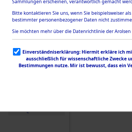
Toter aus 
Sammlungen erscheinen, verantwortlich gemacht wer
Todesmärsche
5.3.1 Alliierte
Ort ihrer 
Bitte
kontaktieren
Sie uns, wenn Sie beispielsweiser al
Erhebungen
bestimmter personenbezogener Daten nicht zustimme
zu
Todesmärsch
0002 (846
en
Sie möchten mehr über die Datenrichtlinie der Arolsen
5.3.2
Versuchte
Identifizierun
Einverständniserklärung: Hiermit erkläre ich 
g
ausschließlich für wissenschaftliche Zwecke
5.3.3
Todesmärsch
Bestimmungen nutze. Mir ist bewusst, dass ein 
e /
Identifikation
unbekannter
Toter
5.3.5
Grabermittlu
ng /
Friedhofsplän
e