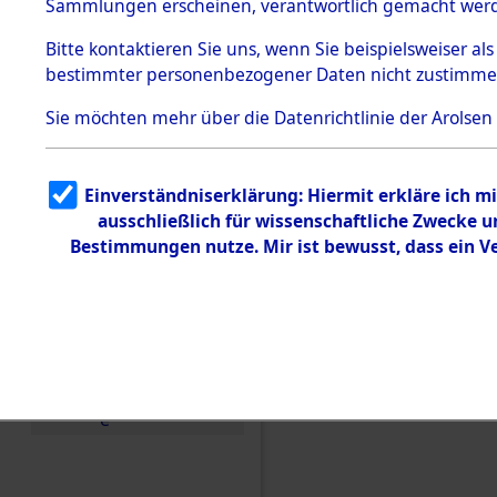
Toter aus 
Sammlungen erscheinen, verantwortlich gemacht wer
Todesmärsche
5.3.1 Alliierte
Ort ihrer 
Bitte
kontaktieren
Sie uns, wenn Sie beispielsweiser al
Erhebungen
bestimmter personenbezogener Daten nicht zustimme
zu
Todesmärsch
0003 (846
en
Sie möchten mehr über die Datenrichtlinie der Arolsen
5.3.2
Versuchte
Identifizierun
Einverständniserklärung: Hiermit erkläre ich 
g
ausschließlich für wissenschaftliche Zwecke
5.3.3
Todesmärsch
Bestimmungen nutze. Mir ist bewusst, dass ein 
e /
Identifikation
unbekannter
Toter
5.3.5
Grabermittlu
ng /
Friedhofsplän
e