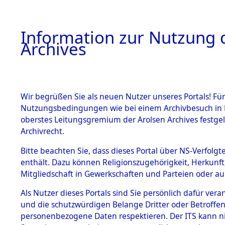
Information zur Nutzung d
Archives
HOME
BESTANDSBESCHREIBUNG
ARCHIVAL
Wir begrüßen Sie als neuen Nutzer unseres Portals! Für
Nutzungsbedingungen wie bei einem Archivbesuch in B
oberstes Leitungsgremium der Arolsen Archives festg
Archivrecht.
BESTÄNDE
Bitte beachten Sie, dass dieses Portal über NS-Verfolgte
Ermittlung
enthält. Dazu können Religionszugehörigkeit, Herkunf
Mitgliedschaft in Gewerkschaften und Parteien oder auc
von Evaku
1.
Inhaftierungsdoku
mente
Als Nutzer dieses Portals sind Sie persönlich dafür vera
Feststellu
und die schutzwürdigen Belange Dritter oder Betroffen
5. Verschiedenes
personenbezogene Daten respektieren. Der ITS kann nic
5.3