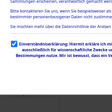
Toter aus 
Sammlungen erscheinen, verantwortlich gemacht wer
Todesmärsche
5.3.1 Alliierte
Ort ihrer 
Bitte
kontaktieren
Sie uns, wenn Sie beispielsweiser al
Erhebungen
bestimmter personenbezogener Daten nicht zustimme
zu
Todesmärsch
0003 (846
en
Sie möchten mehr über die Datenrichtlinie der Arolsen
5.3.2
Versuchte
Identifizierun
Einverständniserklärung: Hiermit erkläre ich 
g
ausschließlich für wissenschaftliche Zwecke
5.3.3
Todesmärsch
Bestimmungen nutze. Mir ist bewusst, dass ein 
e /
Identifikation
unbekannter
Toter
5.3.5
Grabermittlu
ng /
Friedhofsplän
e