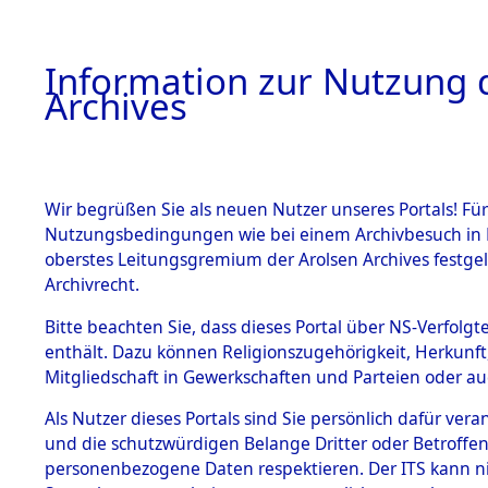
Information zur Nutzung d
Archives
HOME
BESTANDSBESCHREIBUNG
ARCHIVAL
Wir begrüßen Sie als neuen Nutzer unseres Portals! Für
Nutzungsbedingungen wie bei einem Archivbesuch in B
oberstes Leitungsgremium der Arolsen Archives festg
Archivrecht.
BESTÄNDE
Bitte beachten Sie, dass dieses Portal über NS-Verfolgte
Ermittlung
enthält. Dazu können Religionszugehörigkeit, Herkunf
Mitgliedschaft in Gewerkschaften und Parteien oder auc
von Evaku
1.
Inhaftierungsdoku
mente
Als Nutzer dieses Portals sind Sie persönlich dafür vera
Feststellu
und die schutzwürdigen Belange Dritter oder Betroffen
5. Verschiedenes
personenbezogene Daten respektieren. Der ITS kann nic
5.3