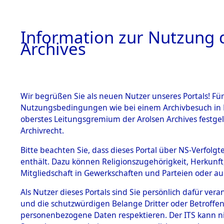
Information zur Nutzung d
Archives
HOME
BESTANDSBESCHREIBUNG
ARCHIVAL
Wir begrüßen Sie als neuen Nutzer unseres Portals! Für
Nutzungsbedingungen wie bei einem Archivbesuch in B
oberstes Leitungsgremium der Arolsen Archives festg
Archivrecht.
BESTÄNDE
Bitte beachten Sie, dass dieses Portal über NS-Verfolgte
Ermittlung
enthält. Dazu können Religionszugehörigkeit, Herkunf
Mitgliedschaft in Gewerkschaften und Parteien oder auc
von Evaku
1.
Inhaftierungsdoku
mente
Als Nutzer dieses Portals sind Sie persönlich dafür vera
Feststellu
und die schutzwürdigen Belange Dritter oder Betroffen
5. Verschiedenes
personenbezogene Daten respektieren. Der ITS kann nic
5.3