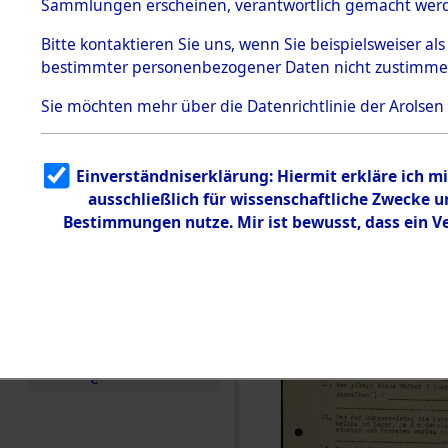
Toter aus 
Sammlungen erscheinen, verantwortlich gemacht wer
Todesmärsche
5.3.1 Alliierte
Ort ihrer 
Bitte
kontaktieren
Sie uns, wenn Sie beispielsweiser al
Erhebungen
bestimmter personenbezogener Daten nicht zustimme
zu
Todesmärsch
0003 (846
en
Sie möchten mehr über die Datenrichtlinie der Arolsen
5.3.2
Versuchte
Identifizierun
Einverständniserklärung: Hiermit erkläre ich 
g
ausschließlich für wissenschaftliche Zwecke
5.3.3
Todesmärsch
Bestimmungen nutze. Mir ist bewusst, dass ein 
e /
Identifikation
unbekannter
Toter
5.3.5
Grabermittlu
ng /
Friedhofsplän
e