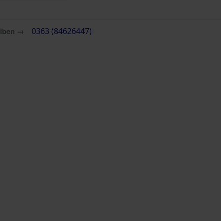
eiben →
0363 (84626447)