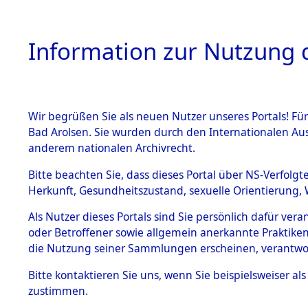
Information zur Nutzung d
Wir begrüßen Sie als neuen Nutzer unseres Portals! Fü
HOME
BESTANDSB
Bad Arolsen. Sie wurden durch den Internationalen Au
anderem nationalen Archivrecht.
BESTÄNDE
Ermittlung
Bitte beachten Sie, dass dieses Portal über NS-Verfolgt
Herkunft, Gesundheitszustand, sexuelle Orientierung, 
Evakuierun
1.
Inhaftierungsdoku
Als Nutzer dieses Portals sind Sie persönlich dafür ver
mente
Toter aus 
oder Betroffener sowie allgemein anerkannte Praktiken
5. Verschiedenes
die Nutzung seiner Sammlungen erscheinen, verantwo
5.3
Fehlanzei
Bitte
kontaktieren
Sie uns, wenn Sie beispielsweiser a
Todesmärsche
zustimmen.
5.3.1 Alliierte
Erhebungen