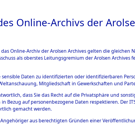
a
A
es Online-Archivs der Arolse
DIGITAL COLLEC
r das Online-Archiv der Arolsen Archives gelten die gleiche
ESCHREIBUNG
ARCHIVALE
ÜBERSICHT
BILD
sschuss als oberstes Leitungsgremium der Arolsen Archives 
 des Ablaufs und der Routen
e sensible Daten zu identifizierten oder identifizierbaren Pe
Weltanschauung, Mitgliedschaft in Gewerkschaften und Partei
gsmärschen, die Feststellun
antwortlich, dass Sie das Recht auf die Privatsphäre und sons
Konzentrationslagern und de
 in Bezug auf personenbezogene Daten respektieren. Der ITS k
rtlich gemacht werden.
gen
→
0003 (84626407)
→
03
ls Angehöriger aus berechtigten Gründen einer Veröffentlic