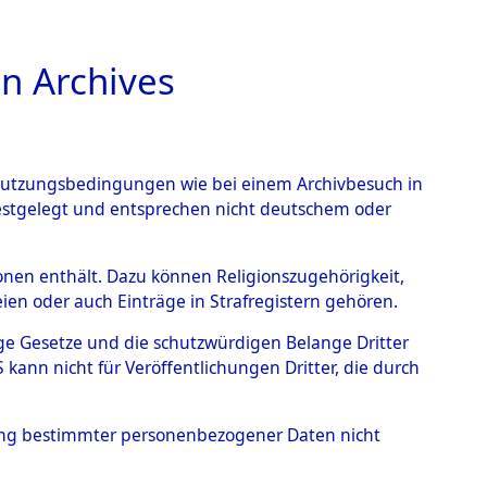
n Archives
TIONS ONLINE
n Nutzungsbedingungen wie bei einem Archivbesuch in
festgelegt und entsprechen nicht deutschem oder
 von
rsonen enthält. Dazu können Religionszugehörigkeit,
en oder auch Einträge in Strafregistern gehören.
g der Anzahl unbekannter
tige Gesetze und die schutzwürdigen Belange Dritter
r Ort ihrer Grablegungen:
ann nicht für Veröffentlichungen Dritter, die durch
63 (84626447)
hung bestimmter personenbezogener Daten nicht