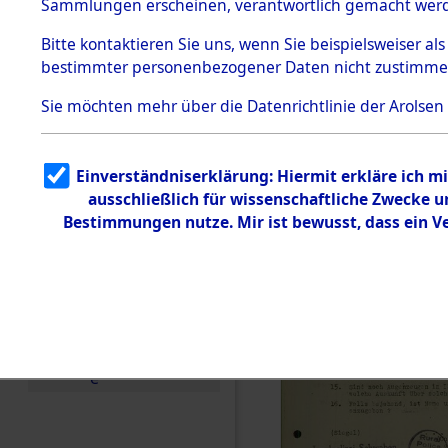
Toter aus 
Sammlungen erscheinen, verantwortlich gemacht wer
Todesmärsche
5.3.1 Alliierte
Ort ihrer 
Bitte
kontaktieren
Sie uns, wenn Sie beispielsweiser al
Erhebungen
bestimmter personenbezogener Daten nicht zustimme
zu
Todesmärsch
0003 (846
en
Sie möchten mehr über die Datenrichtlinie der Arolsen
5.3.2
Versuchte
Identifizierun
Einverständniserklärung: Hiermit erkläre ich 
g
ausschließlich für wissenschaftliche Zwecke
5.3.3
Todesmärsch
Bestimmungen nutze. Mir ist bewusst, dass ein 
e /
Identifikation
unbekannter
Toter
5.3.5
Grabermittlu
ng /
Friedhofsplän
e