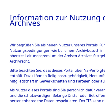
Information zur Nutzung d
Archives
HOME
BESTANDSBESCHREIBUNG
ARCHIVAL
Wir begrüßen Sie als neuen Nutzer unseres Portals! Für
Nutzungsbedingungen wie bei einem Archivbesuch in B
oberstes Leitungsgremium der Arolsen Archives festg
Archivrecht.
BESTÄNDE
Bitte beachten Sie, dass dieses Portal über NS-Verfolgte
Ermittlung
enthält. Dazu können Religionszugehörigkeit, Herkunf
Mitgliedschaft in Gewerkschaften und Parteien oder auc
von Evaku
1.
Inhaftierungsdoku
mente
Als Nutzer dieses Portals sind Sie persönlich dafür vera
Feststellu
und die schutzwürdigen Belange Dritter oder Betroffen
5. Verschiedenes
personenbezogene Daten respektieren. Der ITS kann nic
5.3