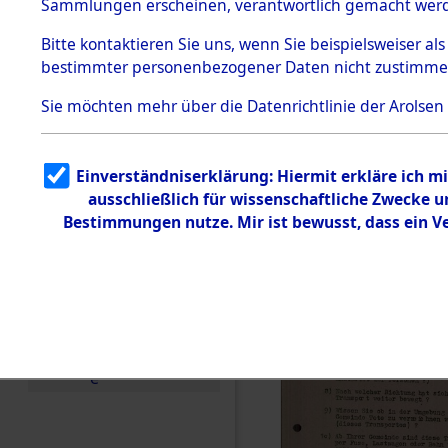
Toter aus 
Sammlungen erscheinen, verantwortlich gemacht wer
Todesmärsche
5.3.1 Alliierte
Ort ihrer 
Bitte
kontaktieren
Sie uns, wenn Sie beispielsweiser al
Erhebungen
bestimmter personenbezogener Daten nicht zustimme
zu
Todesmärsch
0001 (846
en
Sie möchten mehr über die Datenrichtlinie der Arolsen
5.3.2
Versuchte
Identifizierun
Einverständniserklärung: Hiermit erkläre ich 
g
ausschließlich für wissenschaftliche Zwecke
5.3.3
Todesmärsch
Bestimmungen nutze. Mir ist bewusst, dass ein 
e /
Identifikation
unbekannter
Toter
5.3.5
Grabermittlu
ng /
Friedhofsplän
e