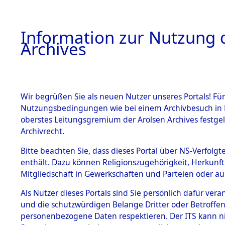
Information zur Nutzung d
Archives
HOME
BESTANDSBESCHREIBUNG
ARCHIVAL
Wir begrüßen Sie als neuen Nutzer unseres Portals! Für
Nutzungsbedingungen wie bei einem Archivbesuch in B
oberstes Leitungsgremium der Arolsen Archives festg
Archivrecht.
BESTÄNDE
Bitte beachten Sie, dass dieses Portal über NS-Verfolgte
Ermittlung
enthält. Dazu können Religionszugehörigkeit, Herkunf
Mitgliedschaft in Gewerkschaften und Parteien oder auc
von Evaku
1.
Inhaftierungsdoku
mente
Als Nutzer dieses Portals sind Sie persönlich dafür vera
Feststellu
und die schutzwürdigen Belange Dritter oder Betroffen
5. Verschiedenes
personenbezogene Daten respektieren. Der ITS kann nic
5.3