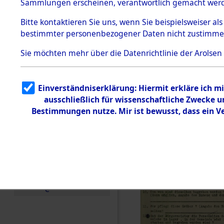
Toter aus 
Sammlungen erscheinen, verantwortlich gemacht wer
Todesmärsche
5.3.1 Alliierte
Ort ihrer 
Bitte
kontaktieren
Sie uns, wenn Sie beispielsweiser al
Erhebungen
bestimmter personenbezogener Daten nicht zustimme
zu
Todesmärsch
0001 (846
en
Sie möchten mehr über die Datenrichtlinie der Arolsen
5.3.2
Versuchte
Identifizierun
Einverständniserklärung: Hiermit erkläre ich 
g
ausschließlich für wissenschaftliche Zwecke
5.3.3
Todesmärsch
Bestimmungen nutze. Mir ist bewusst, dass ein 
e /
Identifikation
unbekannter
Toter
5.3.5
Grabermittlu
ng /
Friedhofsplän
e