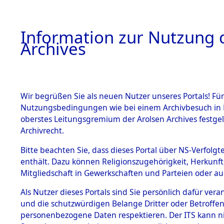
Information zur Nutzung d
Archives
HOME
BESTANDSBESCHREIBUNG
ARCHIVAL
Wir begrüßen Sie als neuen Nutzer unseres Portals! Für
Nutzungsbedingungen wie bei einem Archivbesuch in B
oberstes Leitungsgremium der Arolsen Archives festg
Archivrecht.
BESTÄNDE
Bitte beachten Sie, dass dieses Portal über NS-Verfolgte
Ermittlung
enthält. Dazu können Religionszugehörigkeit, Herkunf
Mitgliedschaft in Gewerkschaften und Parteien oder auc
von Evaku
1.
Inhaftierungsdoku
mente
Als Nutzer dieses Portals sind Sie persönlich dafür vera
Feststellu
und die schutzwürdigen Belange Dritter oder Betroffen
5. Verschiedenes
personenbezogene Daten respektieren. Der ITS kann nic
5.3