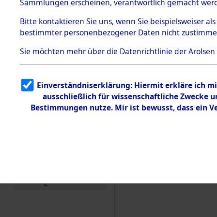
Toter aus 
Sammlungen erscheinen, verantwortlich gemacht wer
Todesmärsche
5.3.1 Alliierte
Ort ihrer 
Bitte
kontaktieren
Sie uns, wenn Sie beispielsweiser al
Erhebungen
bestimmter personenbezogener Daten nicht zustimme
zu
Todesmärsch
0001 (846
en
Sie möchten mehr über die Datenrichtlinie der Arolsen
5.3.2
Versuchte
Identifizierun
Einverständniserklärung: Hiermit erkläre ich 
g
ausschließlich für wissenschaftliche Zwecke
5.3.3
Todesmärsch
Bestimmungen nutze. Mir ist bewusst, dass ein 
e /
Identifikation
unbekannter
Toter
5.3.5
Grabermittlu
ng /
Friedhofsplän
e