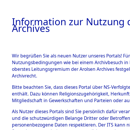
Information zur Nutzung d
Archives
HOME
BESTANDSBESCHREIBUNG
ARCHIVAL
Wir begrüßen Sie als neuen Nutzer unseres Portals! Für
Nutzungsbedingungen wie bei einem Archivbesuch in B
oberstes Leitungsgremium der Arolsen Archives festg
Archivrecht.
BESTÄNDE
Bitte beachten Sie, dass dieses Portal über NS-Verfolgte
Ermittlung
enthält. Dazu können Religionszugehörigkeit, Herkunf
Mitgliedschaft in Gewerkschaften und Parteien oder auc
von Evaku
1.
Inhaftierungsdoku
mente
Als Nutzer dieses Portals sind Sie persönlich dafür vera
Feststellu
und die schutzwürdigen Belange Dritter oder Betroffen
5. Verschiedenes
personenbezogene Daten respektieren. Der ITS kann nic
5.3