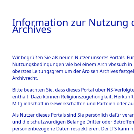
Information zur Nutzung d
Archives
HOME
BESTANDSBESCHREIBUNG
ARCHIVAL
Wir begrüßen Sie als neuen Nutzer unseres Portals! Für
Nutzungsbedingungen wie bei einem Archivbesuch in B
oberstes Leitungsgremium der Arolsen Archives festg
Archivrecht.
BESTÄNDE
Bitte beachten Sie, dass dieses Portal über NS-Verfolgte
Ermittlung
enthält. Dazu können Religionszugehörigkeit, Herkunf
Mitgliedschaft in Gewerkschaften und Parteien oder auc
von Evaku
1.
Inhaftierungsdoku
mente
Als Nutzer dieses Portals sind Sie persönlich dafür vera
Feststellu
und die schutzwürdigen Belange Dritter oder Betroffen
5. Verschiedenes
personenbezogene Daten respektieren. Der ITS kann nic
5.3