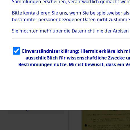
Toter aus 
Sammlungen erscheinen, verantwortlich gemacht wer
Todesmärsche
5.3.1 Alliierte
Ort ihrer 
Bitte
kontaktieren
Sie uns, wenn Sie beispielsweiser al
Erhebungen
bestimmter personenbezogener Daten nicht zustimme
zu
Todesmärsch
0002 (846
en
Sie möchten mehr über die Datenrichtlinie der Arolsen
5.3.2
Versuchte
Identifizierun
Einverständniserklärung: Hiermit erkläre ich 
g
ausschließlich für wissenschaftliche Zwecke
5.3.3
Todesmärsch
Bestimmungen nutze. Mir ist bewusst, dass ein 
e /
Identifikation
unbekannter
Toter
5.3.5
Grabermittlu
ng /
Friedhofsplän
e