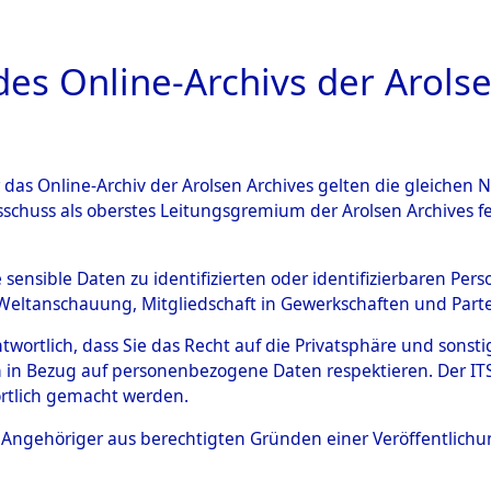
a
A
es Online-Archivs der Arolse
DIGITAL COLLEC
r das Online-Archiv der Arolsen Archives gelten die gleiche
ESCHREIBUNG
ARCHIVALE
ÜBERSICHT
BILD
sschuss als oberstes Leitungsgremium der Arolsen Archives 
 des Ablaufs und der Routen
e sensible Daten zu identifizierten oder identifizierbaren Pe
Weltanschauung, Mitgliedschaft in Gewerkschaften und Partei
gsmärschen, die Feststellun
antwortlich, dass Sie das Recht auf die Privatsphäre und sons
Konzentrationslagern und de
 in Bezug auf personenbezogene Daten respektieren. Der ITS k
rtlich gemacht werden.
gen
→
0002 (84626666)
→
02
ls Angehöriger aus berechtigten Gründen einer Veröffentlic