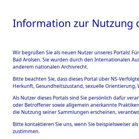
Information zur Nutzung d
Wir begrüßen Sie als neuen Nutzer unseres Portals! Fü
HOME
BESTANDSB
Bad Arolsen. Sie wurden durch den Internationalen Au
anderem nationalen Archivrecht.
BESTÄNDE
Ermittlung
Bitte beachten Sie, dass dieses Portal über NS-Verfolgt
Herkunft, Gesundheitszustand, sexuelle Orientierung, 
Evakuierun
1.
Inhaftierungsdoku
Als Nutzer dieses Portals sind Sie persönlich dafür ver
mente
Toter aus 
oder Betroffener sowie allgemein anerkannte Praktiken
5. Verschiedenes
die Nutzung seiner Sammlungen erscheinen, verantwo
5.3
Fehlanzei
Bitte
kontaktieren
Sie uns, wenn Sie beispielsweiser a
Todesmärsche
zustimmen.
5.3.1 Alliierte
Erhebungen