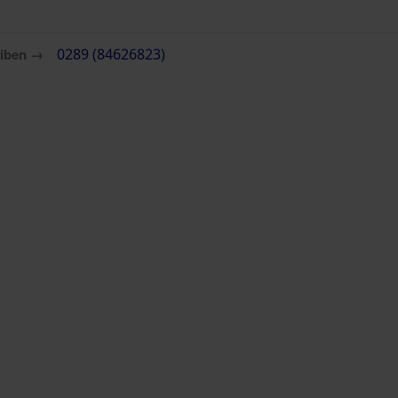
eiben →
0289 (84626823)