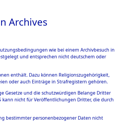
n Archives
TIONS ONLINE
n Nutzungsbedingungen wie bei einem Archivbesuch in
festgelegt und entsprechen nicht deutschem oder
 von
rsonen enthält. Dazu können Religionszugehörigkeit,
en oder auch Einträge in Strafregistern gehören.
g der Anzahl unbekannter
tige Gesetze und die schutzwürdigen Belange Dritter
r Ort ihrer Grablegungen:
ann nicht für Veröffentlichungen Dritter, die durch
89 (84626823)
hung bestimmter personenbezogener Daten nicht