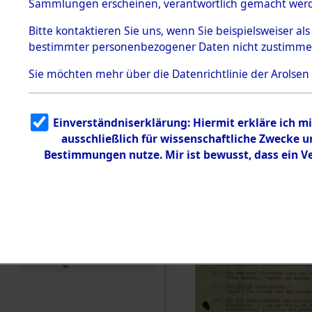
Toter aus 
Sammlungen erscheinen, verantwortlich gemacht wer
Todesmärsche
5.3.1 Alliierte
Ort ihrer 
Bitte
kontaktieren
Sie uns, wenn Sie beispielsweiser al
Erhebungen
bestimmter personenbezogener Daten nicht zustimme
zu
Todesmärsch
0001 (846
en
Sie möchten mehr über die Datenrichtlinie der Arolsen
5.3.2
Versuchte
Identifizierun
Einverständniserklärung: Hiermit erkläre ich 
g
ausschließlich für wissenschaftliche Zwecke
5.3.3
Todesmärsch
Bestimmungen nutze. Mir ist bewusst, dass ein 
e /
Identifikation
unbekannter
Toter
5.3.5
Grabermittlu
ng /
Friedhofsplän
e