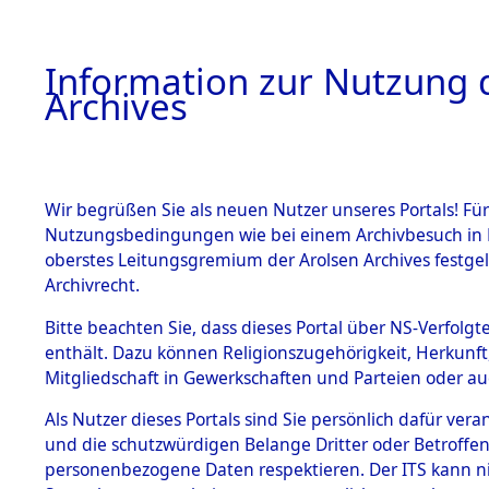
Information zur Nutzung d
Archives
HOME
BESTANDSBESCHREIBUNG
ARCHIVAL
Wir begrüßen Sie als neuen Nutzer unseres Portals! Für
Nutzungsbedingungen wie bei einem Archivbesuch in B
oberstes Leitungsgremium der Arolsen Archives festg
Archivrecht.
BESTÄNDE
Bitte beachten Sie, dass dieses Portal über NS-Verfolgte
Ermittlung
enthält. Dazu können Religionszugehörigkeit, Herkunf
Mitgliedschaft in Gewerkschaften und Parteien oder auc
von Evaku
1.
Inhaftierungsdoku
mente
Als Nutzer dieses Portals sind Sie persönlich dafür vera
Feststellu
und die schutzwürdigen Belange Dritter oder Betroffen
5. Verschiedenes
personenbezogene Daten respektieren. Der ITS kann nic
5.3