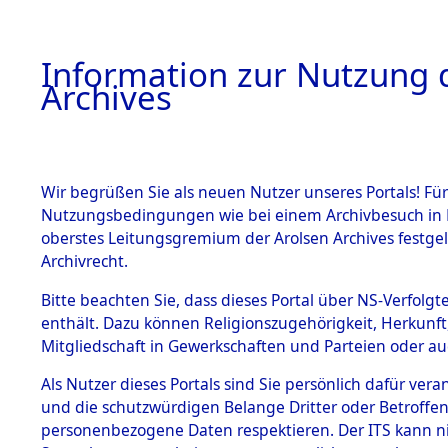
Information zur Nutzung d
Archives
HOME
BESTANDSBESCHREIBUNG
ARCHIVAL
Wir begrüßen Sie als neuen Nutzer unseres Portals! Für
Nutzungsbedingungen wie bei einem Archivbesuch in B
oberstes Leitungsgremium der Arolsen Archives festg
Archivrecht.
BESTÄNDE
Bitte beachten Sie, dass dieses Portal über NS-Verfolgte
Ermittlung
enthält. Dazu können Religionszugehörigkeit, Herkunf
Mitgliedschaft in Gewerkschaften und Parteien oder auc
von Evaku
1.
Inhaftierungsdoku
mente
Als Nutzer dieses Portals sind Sie persönlich dafür vera
Feststellu
und die schutzwürdigen Belange Dritter oder Betroffen
5. Verschiedenes
personenbezogene Daten respektieren. Der ITS kann nic
5.3