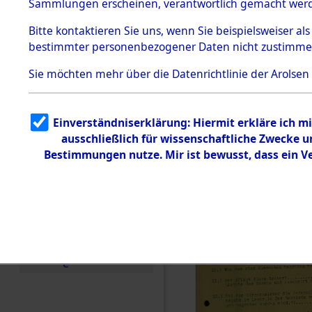
Toter aus 
Sammlungen erscheinen, verantwortlich gemacht wer
Todesmärsche
5.3.1 Alliierte
Ort ihrer 
Bitte
kontaktieren
Sie uns, wenn Sie beispielsweiser al
Erhebungen
bestimmter personenbezogener Daten nicht zustimme
zu
Todesmärsch
0001 (846
en
Sie möchten mehr über die Datenrichtlinie der Arolsen
5.3.2
Versuchte
Identifizierun
Einverständniserklärung: Hiermit erkläre ich 
g
ausschließlich für wissenschaftliche Zwecke
5.3.3
Todesmärsch
Bestimmungen nutze. Mir ist bewusst, dass ein 
e /
Identifikation
unbekannter
Toter
5.3.5
Grabermittlu
ng /
Friedhofsplän
e