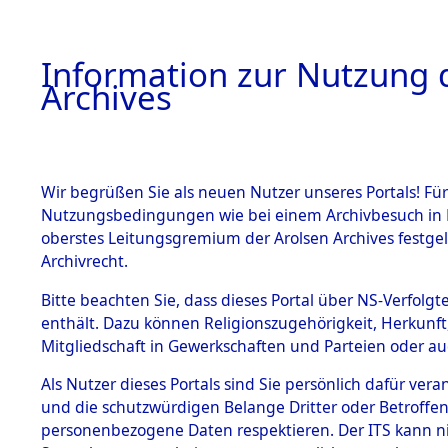
Information zur Nutzung d
Archives
HOME
BESTANDSBESCHREIBUNG
ARCHIVAL
Wir begrüßen Sie als neuen Nutzer unseres Portals! Für
Nutzungsbedingungen wie bei einem Archivbesuch in B
oberstes Leitungsgremium der Arolsen Archives festg
Archivrecht.
BESTÄNDE
Bitte beachten Sie, dass dieses Portal über NS-Verfolgte
Ermittlung
enthält. Dazu können Religionszugehörigkeit, Herkunf
Mitgliedschaft in Gewerkschaften und Parteien oder auc
von Evaku
1.
Inhaftierungsdoku
mente
Als Nutzer dieses Portals sind Sie persönlich dafür vera
Feststellu
und die schutzwürdigen Belange Dritter oder Betroffen
5. Verschiedenes
personenbezogene Daten respektieren. Der ITS kann nic
5.3