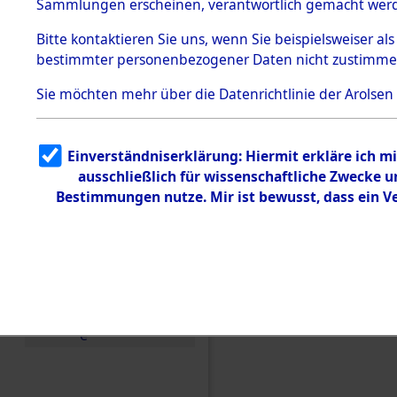
Toter aus 
Sammlungen erscheinen, verantwortlich gemacht wer
Todesmärsche
5.3.1 Alliierte
Ort ihrer 
Bitte
kontaktieren
Sie uns, wenn Sie beispielsweiser al
Erhebungen
bestimmter personenbezogener Daten nicht zustimme
zu
Todesmärsch
0002 (846
en
Sie möchten mehr über die Datenrichtlinie der Arolsen
5.3.2
Versuchte
Identifizierun
Einverständniserklärung: Hiermit erkläre ich 
g
ausschließlich für wissenschaftliche Zwecke
5.3.3
Todesmärsch
Bestimmungen nutze. Mir ist bewusst, dass ein 
e /
Identifikation
unbekannter
Toter
5.3.5
Grabermittlu
ng /
Friedhofsplän
e