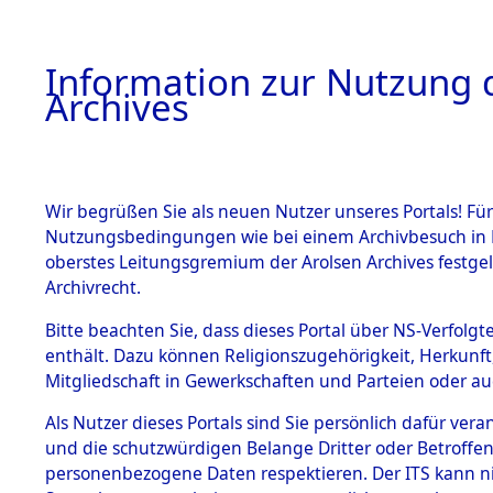
Information zur Nutzung d
Archives
HOME
BESTANDSBESCHREIBUNG
ARCHIVAL
Wir begrüßen Sie als neuen Nutzer unseres Portals! Für
Nutzungsbedingungen wie bei einem Archivbesuch in B
oberstes Leitungsgremium der Arolsen Archives festg
Archivrecht.
BESTÄNDE
Bitte beachten Sie, dass dieses Portal über NS-Verfolgte
Ermittlung
enthält. Dazu können Religionszugehörigkeit, Herkunf
Mitgliedschaft in Gewerkschaften und Parteien oder auc
von Evaku
1.
Inhaftierungsdoku
mente
Als Nutzer dieses Portals sind Sie persönlich dafür vera
Feststellu
und die schutzwürdigen Belange Dritter oder Betroffen
5. Verschiedenes
personenbezogene Daten respektieren. Der ITS kann nic
5.3