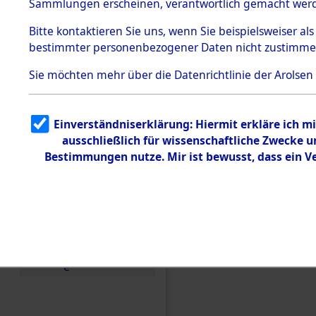
Toter aus 
Sammlungen erscheinen, verantwortlich gemacht wer
Todesmärsche
5.3.1 Alliierte
Ort ihrer 
Bitte
kontaktieren
Sie uns, wenn Sie beispielsweiser al
Erhebungen
bestimmter personenbezogener Daten nicht zustimme
zu
Todesmärsch
0002 (846
en
Sie möchten mehr über die Datenrichtlinie der Arolsen
5.3.2
Versuchte
Identifizierun
Einverständniserklärung: Hiermit erkläre ich 
g
ausschließlich für wissenschaftliche Zwecke
5.3.3
Todesmärsch
Bestimmungen nutze. Mir ist bewusst, dass ein 
e /
Identifikation
unbekannter
Toter
5.3.5
Grabermittlu
ng /
Friedhofsplän
e