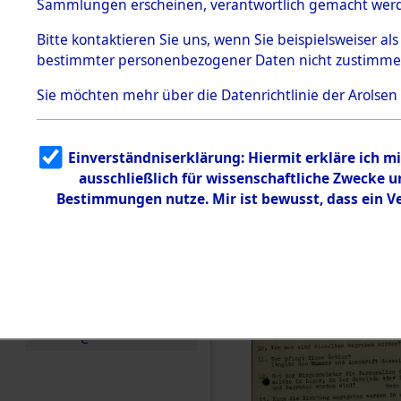
Toter aus 
Sammlungen erscheinen, verantwortlich gemacht wer
Todesmärsche
5.3.1 Alliierte
Ort ihrer 
Bitte
kontaktieren
Sie uns, wenn Sie beispielsweiser al
Erhebungen
bestimmter personenbezogener Daten nicht zustimme
zu
Todesmärsch
0002 (846
en
Sie möchten mehr über die Datenrichtlinie der Arolsen
5.3.2
Versuchte
Identifizierun
Einverständniserklärung: Hiermit erkläre ich 
g
ausschließlich für wissenschaftliche Zwecke
5.3.3
Todesmärsch
Bestimmungen nutze. Mir ist bewusst, dass ein 
e /
Identifikation
unbekannter
Toter
5.3.5
Grabermittlu
ng /
Friedhofsplän
e