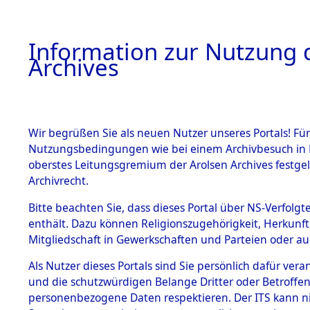
Information zur Nutzung d
Archives
HOME
BESTANDSBESCHREIBUNG
ARCHIVAL
Wir begrüßen Sie als neuen Nutzer unseres Portals! Für
Nutzungsbedingungen wie bei einem Archivbesuch in B
oberstes Leitungsgremium der Arolsen Archives festg
Archivrecht.
BESTÄNDE
Bitte beachten Sie, dass dieses Portal über NS-Verfolgte
Ermittlung
enthält. Dazu können Religionszugehörigkeit, Herkunf
Mitgliedschaft in Gewerkschaften und Parteien oder auc
von Evaku
1.
Inhaftierungsdoku
mente
Als Nutzer dieses Portals sind Sie persönlich dafür vera
Feststellu
und die schutzwürdigen Belange Dritter oder Betroffen
5. Verschiedenes
personenbezogene Daten respektieren. Der ITS kann nic
5.3