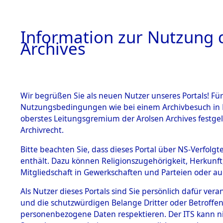
Information zur Nutzung d
Archives
HOME
BESTANDSBESCHREIBUNG
ARCHIVAL
Wir begrüßen Sie als neuen Nutzer unseres Portals! Für
Nutzungsbedingungen wie bei einem Archivbesuch in B
oberstes Leitungsgremium der Arolsen Archives festg
Archivrecht.
BESTÄNDE
Bitte beachten Sie, dass dieses Portal über NS-Verfolgte
Ermittlung
enthält. Dazu können Religionszugehörigkeit, Herkunf
Mitgliedschaft in Gewerkschaften und Parteien oder auc
von Evaku
1.
Inhaftierungsdoku
mente
Als Nutzer dieses Portals sind Sie persönlich dafür vera
Feststellu
und die schutzwürdigen Belange Dritter oder Betroffen
5. Verschiedenes
personenbezogene Daten respektieren. Der ITS kann nic
5.3