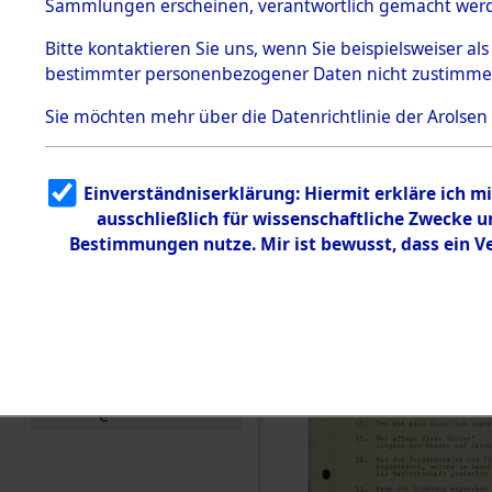
Toter aus 
Sammlungen erscheinen, verantwortlich gemacht wer
Todesmärsche
5.3.1 Alliierte
Ort ihrer 
Bitte
kontaktieren
Sie uns, wenn Sie beispielsweiser al
Erhebungen
bestimmter personenbezogener Daten nicht zustimme
zu
Todesmärsch
0003 (846
en
Sie möchten mehr über die Datenrichtlinie der Arolsen
5.3.2
Versuchte
Identifizierun
Einverständniserklärung: Hiermit erkläre ich 
g
ausschließlich für wissenschaftliche Zwecke
5.3.3
Todesmärsch
Bestimmungen nutze. Mir ist bewusst, dass ein 
e /
Identifikation
unbekannter
Toter
5.3.5
Grabermittlu
ng /
Friedhofsplän
e