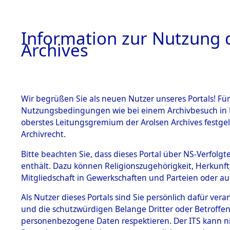
Information zur Nutzung d
Archives
HOME
BESTANDSBESCHREIBUNG
ARCHIVAL
Wir begrüßen Sie als neuen Nutzer unseres Portals! Für
Nutzungsbedingungen wie bei einem Archivbesuch in B
oberstes Leitungsgremium der Arolsen Archives festg
Archivrecht.
BESTÄNDE
Bitte beachten Sie, dass dieses Portal über NS-Verfolgte
Ermittlung
enthält. Dazu können Religionszugehörigkeit, Herkunf
Mitgliedschaft in Gewerkschaften und Parteien oder auc
von Evaku
1.
Inhaftierungsdoku
mente
Als Nutzer dieses Portals sind Sie persönlich dafür vera
Feststellu
und die schutzwürdigen Belange Dritter oder Betroffen
5. Verschiedenes
personenbezogene Daten respektieren. Der ITS kann nic
5.3