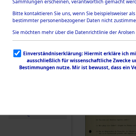
Toter aus 
Sammlungen erscheinen, verantwortlich gemacht wer
Todesmärsche
5.3.1 Alliierte
Ort ihrer 
Bitte
kontaktieren
Sie uns, wenn Sie beispielsweiser al
Erhebungen
bestimmter personenbezogener Daten nicht zustimme
zu
Todesmärsch
0003 (846
en
Sie möchten mehr über die Datenrichtlinie der Arolsen
5.3.2
Versuchte
Identifizierun
Einverständniserklärung: Hiermit erkläre ich 
g
ausschließlich für wissenschaftliche Zwecke
5.3.3
Todesmärsch
Bestimmungen nutze. Mir ist bewusst, dass ein 
e /
Identifikation
unbekannter
Toter
5.3.5
Grabermittlu
ng /
Friedhofsplän
e