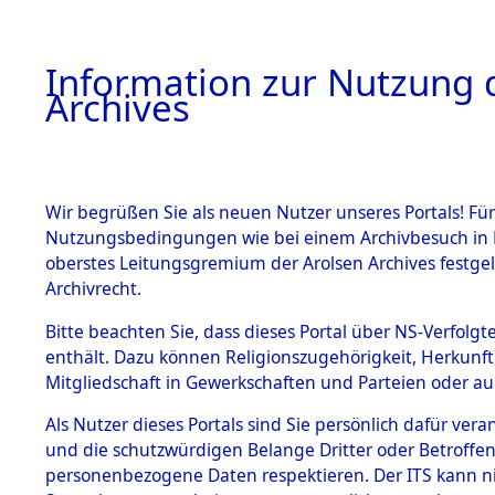
Information zur Nutzung d
Archives
HOME
BESTANDSBESCHREIBUNG
ARCHIVAL
Wir begrüßen Sie als neuen Nutzer unseres Portals! Für
Nutzungsbedingungen wie bei einem Archivbesuch in B
oberstes Leitungsgremium der Arolsen Archives festg
Archivrecht.
BESTÄNDE
Bitte beachten Sie, dass dieses Portal über NS-Verfolgte
Ermittlung
enthält. Dazu können Religionszugehörigkeit, Herkunf
Mitgliedschaft in Gewerkschaften und Parteien oder auc
von Evaku
1.
Inhaftierungsdoku
mente
Als Nutzer dieses Portals sind Sie persönlich dafür vera
Feststellu
und die schutzwürdigen Belange Dritter oder Betroffen
5. Verschiedenes
personenbezogene Daten respektieren. Der ITS kann nic
5.3