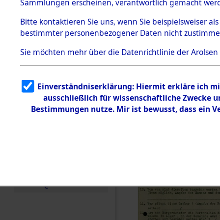
Toter aus 
Sammlungen erscheinen, verantwortlich gemacht wer
Todesmärsche
5.3.1 Alliierte
Ort ihrer 
Bitte
kontaktieren
Sie uns, wenn Sie beispielsweiser al
Erhebungen
bestimmter personenbezogener Daten nicht zustimme
zu
Todesmärsch
0003 (846
en
Sie möchten mehr über die Datenrichtlinie der Arolsen
5.3.2
Versuchte
Identifizierun
Einverständniserklärung: Hiermit erkläre ich 
g
ausschließlich für wissenschaftliche Zwecke
5.3.3
Todesmärsch
Bestimmungen nutze. Mir ist bewusst, dass ein 
e /
Identifikation
unbekannter
Toter
5.3.5
Grabermittlu
ng /
Friedhofsplän
e