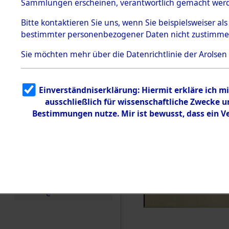
Toter aus 
Sammlungen erscheinen, verantwortlich gemacht wer
Todesmärsche
5.3.1 Alliierte
Ort ihrer 
Bitte
kontaktieren
Sie uns, wenn Sie beispielsweiser al
Erhebungen
bestimmter personenbezogener Daten nicht zustimme
zu
Todesmärsch
0003 (846
en
Sie möchten mehr über die Datenrichtlinie der Arolsen
5.3.2
Versuchte
Identifizierun
Einverständniserklärung: Hiermit erkläre ich 
g
ausschließlich für wissenschaftliche Zwecke
5.3.3
Todesmärsch
Bestimmungen nutze. Mir ist bewusst, dass ein 
e /
Identifikation
unbekannter
Toter
5.3.5
Grabermittlu
ng /
Friedhofsplän
e