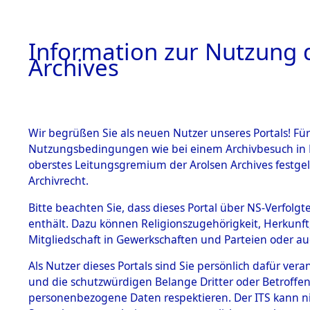
Information zur Nutzung d
Archives
HOME
BESTANDSBESCHREIBUNG
ARCHIVAL
Wir begrüßen Sie als neuen Nutzer unseres Portals! Für
Nutzungsbedingungen wie bei einem Archivbesuch in B
oberstes Leitungsgremium der Arolsen Archives festg
Archivrecht.
BESTÄNDE
Bitte beachten Sie, dass dieses Portal über NS-Verfolgte
Ermittlung
enthält. Dazu können Religionszugehörigkeit, Herkunf
Mitgliedschaft in Gewerkschaften und Parteien oder auc
von Evaku
1.
Inhaftierungsdoku
mente
Als Nutzer dieses Portals sind Sie persönlich dafür vera
Feststellu
und die schutzwürdigen Belange Dritter oder Betroffen
5. Verschiedenes
personenbezogene Daten respektieren. Der ITS kann nic
5.3