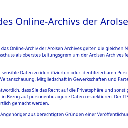
a
A
es Online-Archivs der Arolse
DIGITAL COLLEC
r das Online-Archiv der Arolsen Archives gelten die gleiche
ESCHREIBUNG
ARCHIVALE
ÜBERSICHT
BILD
sschuss als oberstes Leitungsgremium der Arolsen Archives 
 des Ablaufs und der Routen
e sensible Daten zu identifizierten oder identifizierbaren Pe
Weltanschauung, Mitgliedschaft in Gewerkschaften und Partei
gsmärschen, die Feststellun
antwortlich, dass Sie das Recht auf die Privatsphäre und sons
Konzentrationslagern und de
 in Bezug auf personenbezogene Daten respektieren. Der ITS k
rtlich gemacht werden.
gen
→
0003 (84627019)
→
03
ls Angehöriger aus berechtigten Gründen einer Veröffentlic