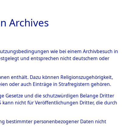
n Archives
TIONS ONLINE
n Nutzungsbedingungen wie bei einem Archivbesuch in
festgelegt und entsprechen nicht deutschem oder
 von
rsonen enthält. Dazu können Religionszugehörigkeit,
en oder auch Einträge in Strafregistern gehören.
g der Anzahl unbekannter
tige Gesetze und die schutzwürdigen Belange Dritter
r Ort ihrer Grablegungen:
ann nicht für Veröffentlichungen Dritter, die durch
13 (84627148)
hung bestimmter personenbezogener Daten nicht