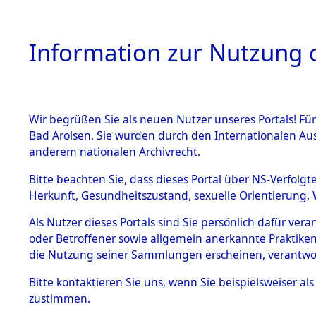
Information zur Nutzung d
Wir begrüßen Sie als neuen Nutzer unseres Portals! Fü
HOME
BESTANDSB
Bad Arolsen. Sie wurden durch den Internationalen Au
anderem nationalen Archivrecht.
BESTÄNDE
Ermittlung
Bitte beachten Sie, dass dieses Portal über NS-Verfolgt
Herkunft, Gesundheitszustand, sexuelle Orientierung, 
Evakuierun
1.
Inhaftierungsdoku
Als Nutzer dieses Portals sind Sie persönlich dafür ver
mente
Toter aus 
oder Betroffener sowie allgemein anerkannte Praktiken
5. Verschiedenes
die Nutzung seiner Sammlungen erscheinen, verantwo
5.3
Fehlanzei
Bitte
kontaktieren
Sie uns, wenn Sie beispielsweiser a
Todesmärsche
zustimmen.
5.3.1 Alliierte
Erhebungen