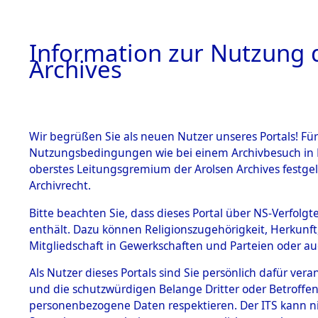
Information zur Nutzung d
Archives
HOME
BESTANDSBESCHREIBUNG
ARCHIVAL
Wir begrüßen Sie als neuen Nutzer unseres Portals! Für
Nutzungsbedingungen wie bei einem Archivbesuch in B
oberstes Leitungsgremium der Arolsen Archives festg
Archivrecht.
BESTÄNDE
Bitte beachten Sie, dass dieses Portal über NS-Verfolgte
Ermittlung
enthält. Dazu können Religionszugehörigkeit, Herkunf
Mitgliedschaft in Gewerkschaften und Parteien oder auc
von Evaku
1.
Inhaftierungsdoku
mente
Als Nutzer dieses Portals sind Sie persönlich dafür vera
Feststellu
und die schutzwürdigen Belange Dritter oder Betroffen
5. Verschiedenes
personenbezogene Daten respektieren. Der ITS kann nic
5.3