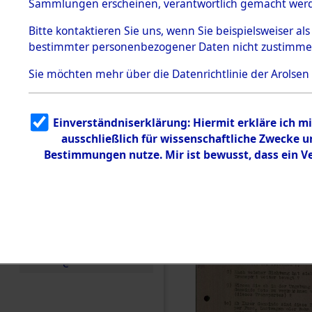
Toter aus 
Sammlungen erscheinen, verantwortlich gemacht wer
Todesmärsche
5.3.1 Alliierte
Ort ihrer 
Bitte
kontaktieren
Sie uns, wenn Sie beispielsweiser al
Erhebungen
bestimmter personenbezogener Daten nicht zustimme
zu
Todesmärsch
0003 (846
en
Sie möchten mehr über die Datenrichtlinie der Arolsen
5.3.2
Versuchte
Identifizierun
Einverständniserklärung: Hiermit erkläre ich 
g
ausschließlich für wissenschaftliche Zwecke
5.3.3
Todesmärsch
Bestimmungen nutze. Mir ist bewusst, dass ein 
e /
Identifikation
unbekannter
Toter
5.3.5
Grabermittlu
ng /
Friedhofsplän
e