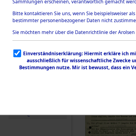
Toter aus 
Sammlungen erscheinen, verantwortlich gemacht wer
Todesmärsche
5.3.1 Alliierte
Ort ihrer 
Bitte
kontaktieren
Sie uns, wenn Sie beispielsweiser al
Erhebungen
bestimmter personenbezogener Daten nicht zustimme
zu
Todesmärsch
0003 (846
en
Sie möchten mehr über die Datenrichtlinie der Arolsen
5.3.2
Versuchte
Identifizierun
Einverständniserklärung: Hiermit erkläre ich 
g
ausschließlich für wissenschaftliche Zwecke
5.3.3
Todesmärsch
Bestimmungen nutze. Mir ist bewusst, dass ein 
e /
Identifikation
unbekannter
Toter
5.3.5
Grabermittlu
ng /
Friedhofsplän
e