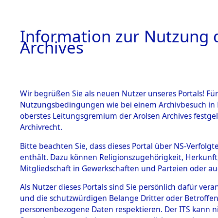
Information zur Nutzung d
Archives
HOME
BESTANDSBESCHREIBUNG
ARCHIVAL
Wir begrüßen Sie als neuen Nutzer unseres Portals! Für
Nutzungsbedingungen wie bei einem Archivbesuch in B
oberstes Leitungsgremium der Arolsen Archives festg
Archivrecht.
BESTÄNDE
Bitte beachten Sie, dass dieses Portal über NS-Verfolgte
Ermittlung
enthält. Dazu können Religionszugehörigkeit, Herkunf
Mitgliedschaft in Gewerkschaften und Parteien oder auc
von Evaku
1.
Inhaftierungsdoku
mente
Als Nutzer dieses Portals sind Sie persönlich dafür vera
Feststellu
und die schutzwürdigen Belange Dritter oder Betroffen
5. Verschiedenes
personenbezogene Daten respektieren. Der ITS kann nic
5.3