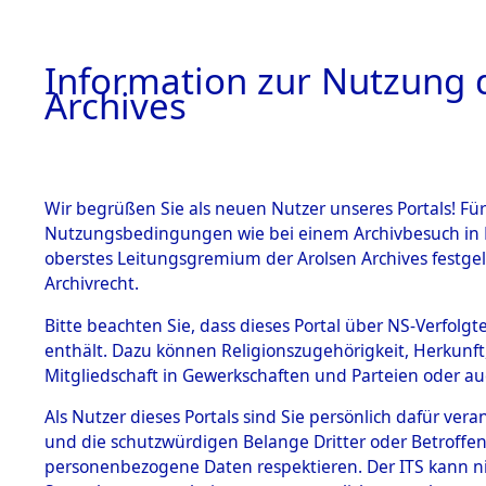
Information zur Nutzung d
Archives
HOME
BESTANDSBESCHREIBUNG
ARCHIVAL
Wir begrüßen Sie als neuen Nutzer unseres Portals! Für
Nutzungsbedingungen wie bei einem Archivbesuch in B
oberstes Leitungsgremium der Arolsen Archives festg
Archivrecht.
BESTÄNDE
Bitte beachten Sie, dass dieses Portal über NS-Verfolgte
Ermittlung
enthält. Dazu können Religionszugehörigkeit, Herkunf
Mitgliedschaft in Gewerkschaften und Parteien oder auc
von Evaku
1.
Inhaftierungsdoku
mente
Als Nutzer dieses Portals sind Sie persönlich dafür vera
Feststellu
und die schutzwürdigen Belange Dritter oder Betroffen
5. Verschiedenes
personenbezogene Daten respektieren. Der ITS kann nic
5.3