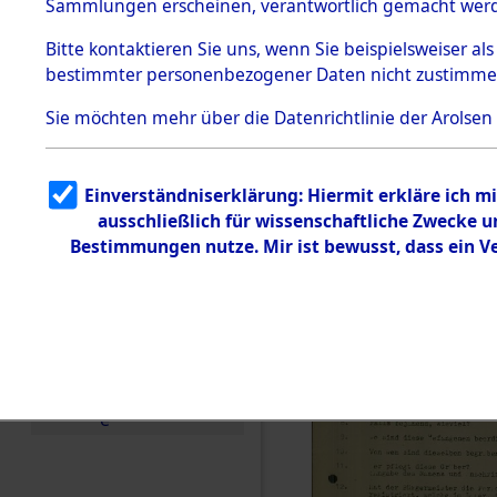
Toter aus 
Sammlungen erscheinen, verantwortlich gemacht wer
Todesmärsche
5.3.1 Alliierte
Ort ihrer 
Bitte
kontaktieren
Sie uns, wenn Sie beispielsweiser al
Erhebungen
bestimmter personenbezogener Daten nicht zustimme
zu
Todesmärsch
0001 (846
en
Sie möchten mehr über die Datenrichtlinie der Arolsen
5.3.2
Versuchte
Identifizierun
Einverständniserklärung: Hiermit erkläre ich 
g
ausschließlich für wissenschaftliche Zwecke
5.3.3
Todesmärsch
Bestimmungen nutze. Mir ist bewusst, dass ein 
e /
Identifikation
unbekannter
Toter
5.3.5
Grabermittlu
ng /
Friedhofsplän
e